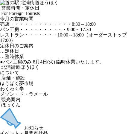
営業時間・定休日
For Foreign Tourists
今月の営業時間
売店
・・・・・・・・・・・・・
8:30～18:00
パン工房
・・・・・・・・・・
9:00～17:30
レストラン
・・・・・・・
10:00～18:00
（オーダーストップ
17:00）
定休日のご案内
…定休日
…臨時休業
●パン工房のみ 8月4日(火) 臨時休業いたします。
北浦街道ほうほく
について
店舗・施設
ほうほく夢市場
わくわく亭
メゾン・ド・ラメール
観光案内
ほっくん
お知らせ
イベント・月間奉仕品