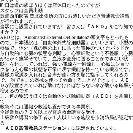
昨日は道の駅ほうほくは店休日だったのですが
スタッフは全員出勤
豊浦西消防署 豊北出張所の方にお越しいただき普通救命講習
が行われました。
当駅にも設置されていますが、皆さんは
『ＡＥＤ』
をご存知で
すか？？
AEDとは、Automated External Defibrillatorの頭文字をとったも
ので、日本語訳は「自動体外式除細動器」といいます。小型の
器械で、体外（裸の胸の上）に貼った電極のつい たパッドか
ら自動的に心臓の状態を判断し、心室細動という不整脈（心臓
が細かく痙攣そていて、血液を全身に送ることができない状
態）を起こしていれば、強 い電流を一瞬流し、心臓にショッ
クを与え心臓の状態を正常に戻す機能を持っている機器です。
器械の電源を入れれば音声が使い方を順に指示してくれるの
で、 誰でもこの器械を使って救命することができます。ＡＥ
Ｄが設置されていれば助けなければならない命が助かる確率が
増えるのです。
ここ道の駅ほうほくは自動体外式除細動器（ＡＥＤ）を常備し
て
救急時には通報や救護処置ができる事業所、
全従業員の７０％以上が普通救命講習を受け、
上級救命講習の修了者が１人以上いる施設を市消防局が認定す
る
「
ＡＥＤ設置救急ステーション
」に認定されています。