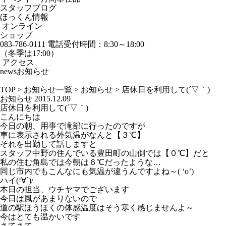
スタッフブログ
ほっくん情報
オンライン
ショップ
083-786-0111
電話受付時間：8:30～18:00
（冬季は17:00）
アクセス
news
お知らせ
TOP
>
お知らせ一覧
>
お知らせ
>
店休日を利用して(´▽｀)
お知らせ
2015.12.09
店休日を利用して(´▽｀)
こんにちは
今日の朝、用事で滝部に行ったのですが
車に表示される外気温がなんと【３℃】
それを出勤して話しますと
スタッフ中野の住んでいる豊田町の山側では【０℃】だと
私の住む角島では今朝は６℃だったような…
同じ市内でもこんなにも気温が違うんですよね～( ‘o’)
ハイ(‘∀`)/
本日の担当、ウチヤマでございます
今日は風があまりないので
道の駅ほうほくの体感温度はそう寒く感じませんよ～
今はとても温かいです
さてさて