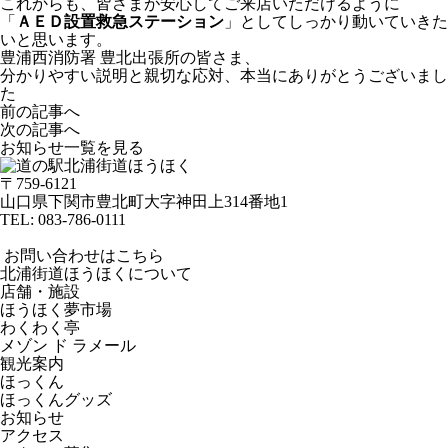
これからも、皆さまが安心してご来店いただけるように
「
ＡＥＤ設置救急ステーション
」としてしっかり動いていきた
いと思います。
豊浦西消防署 豊北出張所の皆さま、
分かりやすい説明と親切な応対、本当にありがとうございまし
た
前の記事へ
次の記事へ
お知らせ一覧を見る
〒759-6121
山口県下関市豊北町大字神田上314番地1
TEL:
083-786-0111
お問い合わせはこちら
北浦街道ほうほくについて
店舗・施設
ほうほく夢市場
わくわく亭
メゾン ド ラメール
観光案内
ほっくん
ほっくんグッズ
お知らせ
アクセス