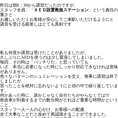
昨日は朝8：30から講習だったのですが、
スタッフ全員、「
ＡＥＤ設置救急ステーション
」という責任の
重さと
お越しいただくお客様が安心してご来駅いただけるようにと
講習を受ける眼差しはとても真剣です
私も何度か講習は受けたことがありましたが、
久しぶりにAEDを使うのは少し緊張してしまいました。
毎回、その時は「バッチリだ」と思っていても
いざ、本当に必要になった時にしっかり対応できなければ意味
がありません。
色々なパターンのシュミレーションを交え、無事に講習は終了
しましたが
習ったことを絶対に忘れないようにと頭の中で繰り返していま
す。
何かあった時に、誰かじゃなく自分たちがやらなくては!!!
救急車が到着するまでの数分間がどれほど重要な時間かという
こと、
スタッフ一人一人の心がけ、お客様への配慮、
全て大事なことだと改めて再認識することができました。