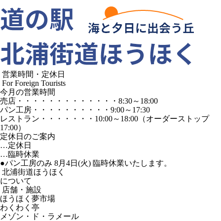
営業時間・定休日
For Foreign Tourists
今月の営業時間
売店
・・・・・・・・・・・・・
8:30～18:00
パン工房
・・・・・・・・・・
9:00～17:30
レストラン
・・・・・・・
10:00～18:00
（オーダーストップ
17:00）
定休日のご案内
…定休日
…臨時休業
●パン工房のみ 8月4日(火) 臨時休業いたします。
北浦街道ほうほく
について
店舗・施設
ほうほく夢市場
わくわく亭
メゾン・ド・ラメール