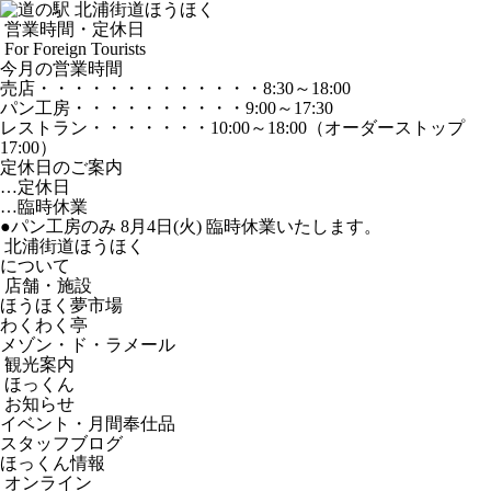
営業時間・定休日
For Foreign Tourists
今月の営業時間
売店
・・・・・・・・・・・・・
8:30～18:00
パン工房
・・・・・・・・・・
9:00～17:30
レストラン
・・・・・・・
10:00～18:00
（オーダーストップ
17:00）
定休日のご案内
…定休日
…臨時休業
●パン工房のみ 8月4日(火) 臨時休業いたします。
北浦街道ほうほく
について
店舗・施設
ほうほく夢市場
わくわく亭
メゾン・ド・ラメール
観光案内
ほっくん
お知らせ
イベント・月間奉仕品
スタッフブログ
ほっくん情報
オンライン