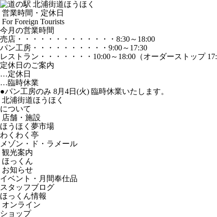
営業時間・定休日
For Foreign Tourists
今月の営業時間
売店
・・・・・・・・・・・・・
8:30～18:00
パン工房
・・・・・・・・・・
9:00～17:30
レストラン
・・・・・・・
10:00～18:00
（オーダーストップ 17:
定休日のご案内
…定休日
…臨時休業
●パン工房のみ 8月4日(火) 臨時休業いたします。
北浦街道ほうほく
について
店舗・施設
ほうほく夢市場
わくわく亭
メゾン・ド・ラメール
観光案内
ほっくん
お知らせ
イベント・月間奉仕品
スタッフブログ
ほっくん情報
オンライン
ショップ