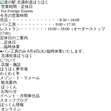
営業時間・定休日
For Foreign Tourists
今月の営業時間
売店
・・・・・・・・・・・・・
8:30～18:00
パン工房
・・・・・・・・・・
9:00～17:30
レストラン
・・・・・・・
10:00～18:00
（オーダーストップ
17:00）
定休日のご案内
…定休日
…臨時休業
●パン工房のみ 8月4日(火) 臨時休業いたします。
北浦街道ほうほく
について
店舗・施設
ほうほく夢市場
わくわく亭
メゾン・ド・ラメール
観光案内
ほっくん
お知らせ
イベント・月間奉仕品
スタッフブログ
ほっくん情報
オンライン