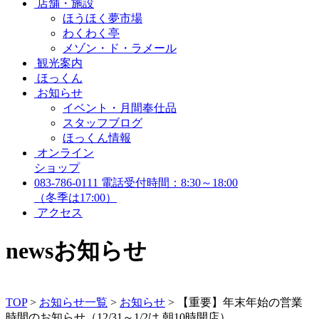
店舗・施設
ほうほく夢市場
わくわく亭
メゾン・ド・ラメール
観光案内
ほっくん
お知らせ
イベント・月間奉仕品
スタッフブログ
ほっくん情報
オンライン
ショップ
083-786-0111
電話受付時間：8:30～18:00
（冬季は17:00）
アクセス
news
お知らせ
TOP
>
お知らせ一覧
>
お知らせ
>
【重要】年末年始の営業
時間のお知らせ（12/31～1/2は 朝10時開店）