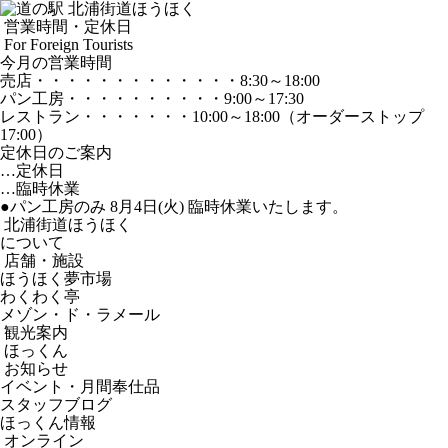
営業時間・定休日
For Foreign Tourists
今月の営業時間
売店
・・・・・・・・・・・・・
8:30～18:00
パン工房
・・・・・・・・・・
9:00～17:30
レストラン
・・・・・・・
10:00～18:00
（オーダーストップ
17:00）
定休日のご案内
…定休日
…臨時休業
●パン工房のみ 8月4日(火) 臨時休業いたします。
北浦街道ほうほく
について
店舗・施設
ほうほく夢市場
わくわく亭
メゾン・ド・ラメール
観光案内
ほっくん
お知らせ
イベント・月間奉仕品
スタッフブログ
ほっくん情報
オンライン