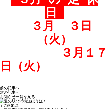
日
３
月 ３日
（火）
３
月１７
日（火）
前の記事へ
次の記事へ
お知らせ一覧を見る
〒759-6121