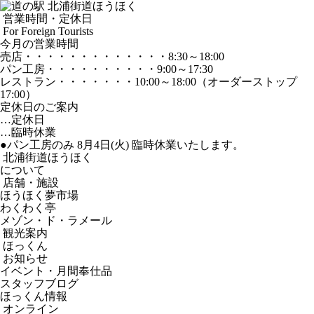
営業時間・定休日
For Foreign Tourists
今月の営業時間
売店
・・・・・・・・・・・・・
8:30～18:00
パン工房
・・・・・・・・・・
9:00～17:30
レストラン
・・・・・・・
10:00～18:00
（オーダーストップ
17:00）
定休日のご案内
…定休日
…臨時休業
●パン工房のみ 8月4日(火) 臨時休業いたします。
北浦街道ほうほく
について
店舗・施設
ほうほく夢市場
わくわく亭
メゾン・ド・ラメール
観光案内
ほっくん
お知らせ
イベント・月間奉仕品
スタッフブログ
ほっくん情報
オンライン