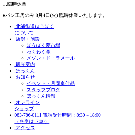
…臨時休業
●パン工房のみ 8月4日(火) 臨時休業いたします。
北浦街道ほうほく
について
店舗・施設
ほうほく夢市場
わくわく亭
メゾン・ド・ラメール
観光案内
ほっくん
お知らせ
イベント・月間奉仕品
スタッフブログ
ほっくん情報
オンライン
ショップ
083-786-0111
電話受付時間：8:30～18:00
（冬季は17:00）
アクセス