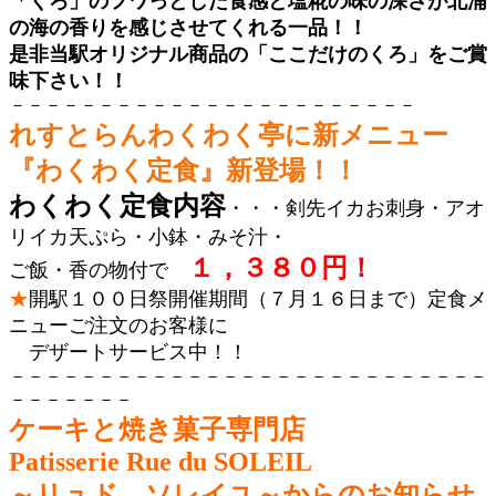
「くろ」のフワっとした食感と塩糀の味の深さが北浦
の海の香りを感じさせてくれる一品！！
是非当駅オリジナル商品の「ここだけのくろ」をご賞
味下さい！！
－－－－－－－－－－－－－－－－－－－－－－－
れすとらんわくわく亭に新メニュー
『わくわく定食』新登場！！
わくわく定食内容
・・・剣先イカお刺身・アオ
リイカ天ぷら・小鉢・みそ汁・
１，３８０円！
ご飯・香の物付で
★
開駅１００日祭開催期間（７月１６日まで）定食メ
ニューご注文のお客様に
デザートサービス中！！
－－－－－－－－－－－－－－－－－－－－－－－－－－－
－－－－－－－
ケーキと焼き菓子専門店
Patisserie Rue du SOLEIL
～リュド ソレイユ～からのお知らせ