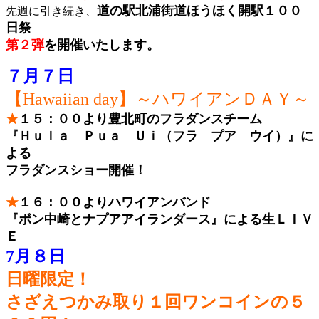
道の駅北浦街道ほうほく開駅１００
先週に引き続き、
日祭
第２弾
を開催いたします。
７月７日
【Hawaiian day】～ハワイアンＤＡＹ～
★
１５：００より豊北町のフラダンスチーム
『Ｈｕｌａ Ｐｕａ Ｕｉ（フラ プア ウイ）』に
よる
フラダンスショー開催！
★
１６：００よりハワイアンバンド
『ボン中崎とナプアアイランダース』による生ＬＩＶ
Ｅ
7月８日
日曜限定！
さざえつかみ取り
１回ワンコインの５