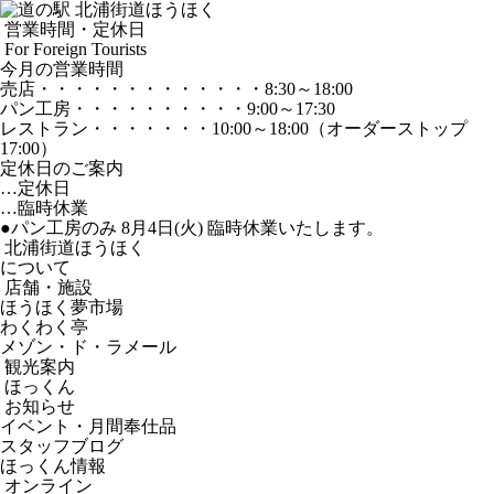
営業時間・定休日
For Foreign Tourists
今月の営業時間
売店
・・・・・・・・・・・・・
8:30～18:00
パン工房
・・・・・・・・・・
9:00～17:30
レストラン
・・・・・・・
10:00～18:00
（オーダーストップ
17:00）
定休日のご案内
…定休日
…臨時休業
●パン工房のみ 8月4日(火) 臨時休業いたします。
北浦街道ほうほく
について
店舗・施設
ほうほく夢市場
わくわく亭
メゾン・ド・ラメール
観光案内
ほっくん
お知らせ
イベント・月間奉仕品
スタッフブログ
ほっくん情報
オンライン