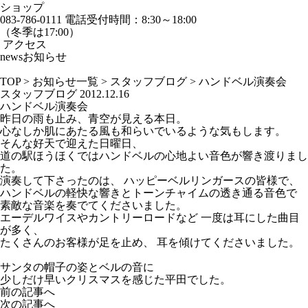
ショップ
083-786-0111
電話受付時間：8:30～18:00
（冬季は17:00）
アクセス
news
お知らせ
TOP
>
お知らせ一覧
>
スタッフブログ
>
ハンドベル演奏会
スタッフブログ
2012.12.16
ハンドベル演奏会
昨日の雨も止み、青空が見える本日。
心なしか肌にあたる風も和らいでいるような気もします。
そんな好天で迎えた日曜日、
道の駅ほうほくではハンドベルの心地よい音色が響き渡りまし
た。
演奏して下さったのは、 ハッピーベルリンガースの皆様で、
ハンドベルの軽快な響きとトーンチャイムの透き通る音色で
素敵な音楽を奏でてくださいました。
エーデルワイスやカントリーロードなど 一度は耳にした曲目
が多く、
たくさんのお客様が足を止め、 耳を傾けてくださいました。
サンタの帽子の姿とベルの音に
少しだけ早いクリスマスを感じた平田でした。
前の記事へ
次の記事へ