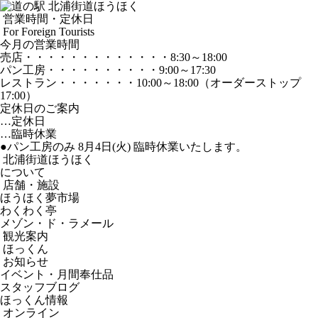
営業時間・定休日
For Foreign Tourists
今月の営業時間
売店
・・・・・・・・・・・・・
8:30～18:00
パン工房
・・・・・・・・・・
9:00～17:30
レストラン
・・・・・・・
10:00～18:00
（オーダーストップ
17:00）
定休日のご案内
…定休日
…臨時休業
●パン工房のみ 8月4日(火) 臨時休業いたします。
北浦街道ほうほく
について
店舗・施設
ほうほく夢市場
わくわく亭
メゾン・ド・ラメール
観光案内
ほっくん
お知らせ
イベント・月間奉仕品
スタッフブログ
ほっくん情報
オンライン