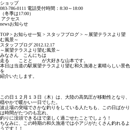
ショップ
083-786-0111
電話受付時間：8:30～18:00
（冬季は17:00）
アクセス
news
お知らせ
TOP
>
お知らせ一覧
>
スタッフブログ
>
～展望テラスより望
む風景～
スタッフブログ
2012.12.17
～展望テラスより望む風景～
みなさん こんにちは
走る ことと が大好きな山本です。
本日は当道の駅展望テラスより望む和久漁港と素晴らしい景色
を
紹介いたします。
この日１２月１３日（木）は、大陸の高気圧が移動性となり、
穏やかで暖かい一日でした。
波止場の突端でさかな釣りをしている人たちも、この日ばかり
は時間がたつのも忘れ、
釣りに没頭できるほで楽しく過ごせたことでしょう！
ちなみに、この時期の和久漁港では小アジがたくさん釣れるよ
うです！！