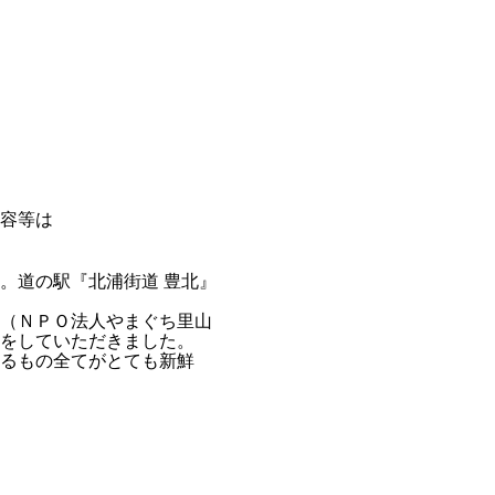
容等は
。
。道の駅『北浦街道 豊北』
（ＮＰＯ法人やまぐち里山
をしていただきました。
るもの全てがとても新鮮