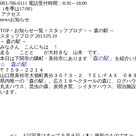
083-786-0111
電話受付時間：8:30～18:00
（冬季は17:00）
アクセス
news
お知らせ
TOP
>
お知らせ一覧
>
スタッフブログ
>
～ 森の駅 ～
スタッフブログ
2013.05.10
～ 森の駅 ～
みなさん こんにちは ！
走る ことと が大好きな 山本 です。
「森の駅」
本日は下関市の隣町・美祢市にあります
を紹介い
☆ 森の駅
〒７５９－２２１４
山口県美祢市大嶺町奥分３０７３－２ ＴＥＬ/ＦＡＸ ０８
県内唯一の「森の駅」。広さ１８ヘクタールの森に、ログハウ
丸太ハウス、昆虫の森、炭焼き窯、シイタケハウス、宿泊施設
います。
≪↑ 上記写真はすべて５月９日（木）撮影のものです≫