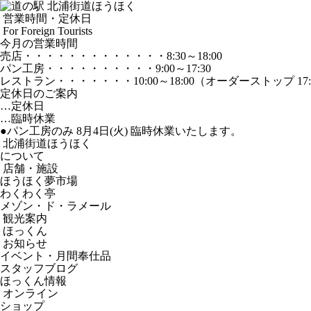
営業時間・定休日
For Foreign Tourists
今月の営業時間
売店
・・・・・・・・・・・・・
8:30～18:00
パン工房
・・・・・・・・・・
9:00～17:30
レストラン
・・・・・・・
10:00～18:00
（オーダーストップ 17:
定休日のご案内
…定休日
…臨時休業
●パン工房のみ 8月4日(火) 臨時休業いたします。
北浦街道ほうほく
について
店舗・施設
ほうほく夢市場
わくわく亭
メゾン・ド・ラメール
観光案内
ほっくん
お知らせ
イベント・月間奉仕品
スタッフブログ
ほっくん情報
オンライン
ショップ