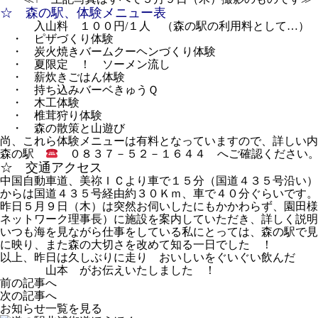
☆ 森の駅、体験メニュー表
入山料 １００円/１人 （森の駅の利用料として…）
・ ピザづくり体験
・ 炭火焼きバームクーヘンづくり体験
・ 夏限定 ！ ソーメン流し
・ 薪炊きごはん体験
・ 持ち込みバーベきゅうＱ
・ 木工体験
・ 椎茸狩り体験
・ 森の散策と山遊び
尚、これら体験メニューは有料となっていますので、詳しい内
森の駅
０８３７－５２－１６４４ へご確認ください
☆ 交通アクセス
中国自動車道、美祢ＩＣより車で１５分（国道４３５号沿い）
からは国道４３５号経由約３０Ｋｍ、車で４０分ぐらいです。
昨日５月９日（木）は突然お伺いしたにもかかわらず、園田様
ネットワーク理事長）に施設を案内していただき、詳しく説明
いつも海を見ながら仕事をしている私にとっては、森の駅で見
に映り、また森の大切さを改めて知る一日でした ！
以上、昨日は久しぶりに走り おいしいをぐいぐい飲んだ
山本 がお伝えいたしました ！
前の記事へ
次の記事へ
お知らせ一覧を見る