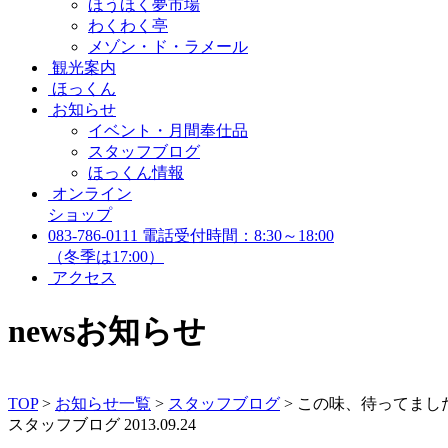
ほうほく夢市場
わくわく亭
メゾン・ド・ラメール
観光案内
ほっくん
お知らせ
イベント・月間奉仕品
スタッフブログ
ほっくん情報
オンライン
ショップ
083-786-0111
電話受付時間：8:30～18:00
（冬季は17:00）
アクセス
news
お知らせ
TOP
>
お知らせ一覧
>
スタッフブログ
>
この味、待ってました(^
スタッフブログ
2013.09.24