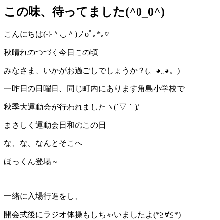
この味、待ってました(^0_0^)
こんにちは(⊹＾◡＾)ノoﾟ｡*｡♡
秋晴れのつづく今日この頃
みなさま、いかがお過ごしでしょうか？(。◕‿◕。)
一昨日の日曜日、同じ町内にあります角島小学校で
秋季大運動会が行われましたヽ(´▽｀)/
まさしく運動会日和のこの日
な、な、なんとそこへ
ほっくん登場～
一緒に入場行進をし、
開会式後にラジオ体操もしちゃいましたよ(*≧∀≦*)