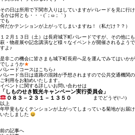
その日は所用で下関市入りはしていますがパレードを見に行け
るかは何とも・・・(´；ω；｀)
でも
何だかテンションが上がってしまいますね！（私だけ？？）
１２月１３日（土）は長府城下町パレードですが、その他にも
萩・物産展や記念講演など様々なイベントが開催されるようで
すよ♪
是非この機会に皆さまも城下町長府へ足を運んでみてはいかが
でしょうか
★
パレードコースはこちら♪
パレード当日は道路の混雑が予想されますので公共交通機関の
ご利用をお勧めいたします。
イベントに関する詳しいお問い合わせは
「しものせき観光キャンペーン実行委員会」
０８３－２３１－１３５０
までどうぞ(^-^)
以上
年甲斐もなくテンションが上がってしまっている菊地がお届け
いたしました
前の記事へ