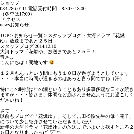
ショップ
083-786-0111
電話受付時間：8:30～18:00
（冬季は17:00）
アクセス
news
お知らせ
TOP
>
お知らせ一覧
>
スタッフブログ
>
大河ドラマ「花燃
ゆ」放送まであと２５日！
スタッフブログ
2014.12.10
大河ドラマ「花燃ゆ」放送まであと２５日！
皆さま
こんにちは！菊地です
１２月もあっという間にもう１０日が過ぎようとしています
・・・本当に時間が過ぎるのはあっと言う間ですね（汗）
特にこの時期は年の瀬ということもあり多事多端な日々が続き
ますが・・・皆さま、体調など崩されませぬようにお過ごしく
ださいね！
さて・・・
以前もブログで「花燃ゆ」、そして吉田松陰先生の母「滝子」
について少し紹介させていただきましたが
新年の大河ドラマ『花燃ゆ』の放送までいよいよ残すところ２
５日となりましたッ(*ﾟ▽ﾟ*)