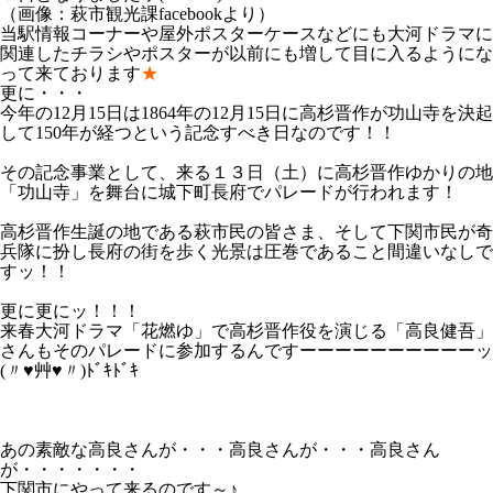
（画像：萩市観光課facebookより）
当駅情報コーナーや屋外ポスターケースなどにも大河ドラマに
関連したチラシやポスターが以前にも増して目に入るようにな
って来ております
★
更に・・・
今年の12月15日は1864年の12月15日に高杉晋作が功山寺を決起
して150年が経つという記念すべき日なのです！！
その記念事業として、来る１３日（土）に高杉晋作ゆかりの地
「功山寺」を舞台に城下町長府でパレードが行われます！
高杉晋作生誕の地である萩市民の皆さま、そして下関市民が奇
兵隊に扮し長府の街を歩く光景は圧巻であること間違いなしで
すッ！！
更に更にッ！！！
来春大河ドラマ「花燃ゆ」で高杉晋作役を演じる「高良健吾」
さんもそのパレードに参加するんですーーーーーーーーーーッ
(〃♥艸♥〃)ﾄﾞｷﾄﾞｷ
あの素敵な高良さんが・・・高良さんが・・・高良さん
が・・・・・・・
下関市にやって来るのです～♪