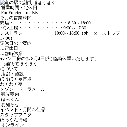
営業時間・定休日
For Foreign Tourists
今月の営業時間
売店
・・・・・・・・・・・・・
8:30～18:00
パン工房
・・・・・・・・・・
9:00～17:30
レストラン
・・・・・・・
10:00～18:00
（オーダーストップ
17:00）
定休日のご案内
…定休日
…臨時休業
●パン工房のみ 8月4日(火) 臨時休業いたします。
北浦街道ほうほく
について
店舗・施設
ほうほく夢市場
わくわく亭
メゾン・ド・ラメール
観光案内
ほっくん
お知らせ
イベント・月間奉仕品
スタッフブログ
ほっくん情報
オンライン