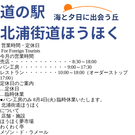
営業時間・定休日
For Foreign Tourists
今月の営業時間
売店
・・・・・・・・・・・・・
8:30～18:00
パン工房
・・・・・・・・・・
9:00～17:30
レストラン
・・・・・・・
10:00～18:00
（オーダーストップ
17:00）
定休日のご案内
…定休日
…臨時休業
●パン工房のみ 8月4日(火) 臨時休業いたします。
北浦街道ほうほく
について
店舗・施設
ほうほく夢市場
わくわく亭
メゾン・ド・ラメール