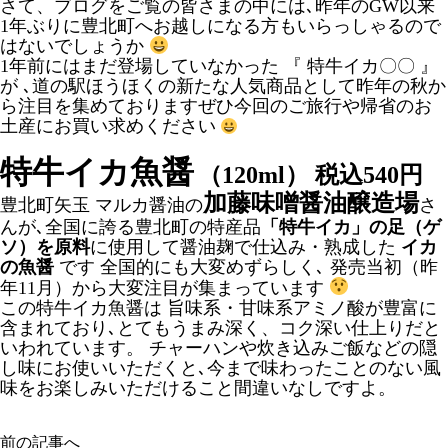
さて、ブログをご覧の皆さまの中には､昨年のGW以来
1年ぶりに豊北町へお越しになる方もいらっしゃるので
はないでしょうか
1年前にはまだ登場していなかった 『 特牛イカ〇〇 』
が ､道の駅ほうほくの新たな人気商品として昨年の秋か
ら注目を集めておりますぜひ今回のご旅行や帰省のお
土産にお買い求めください
特牛イカ魚醤
（120ml） 税込540円
加藤味噌醤油醸造場
豊北町矢玉 マルカ醤油の
さ
んが､全国に誇る豊北町の特産品
「特牛イカ」の足（ゲ
ソ）を原料
に使用して醤油麹で仕込み・熟成した
イカ
の魚醤
です 全国的にも大変めずらしく､ 発売当初（昨
年11月）から大変注目が集まっています
この特牛イカ魚醤は 旨味系・甘味系アミノ酸が豊富に
含まれており､とてもうまみ深く、コク深い仕上りだと
いわれています。 チャーハンや炊き込みご飯などの隠
し味にお使いいただくと､今まで味わったことのない風
味をお楽しみいただけること間違いなしですよ。
前の記事へ