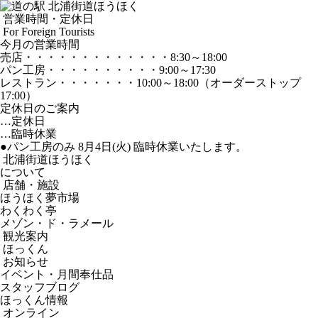
営業時間・定休日
For Foreign Tourists
今月の営業時間
売店
・・・・・・・・・・・・・
8:30～18:00
パン工房
・・・・・・・・・・
9:00～17:30
レストラン
・・・・・・・
10:00～18:00
（オーダーストップ
17:00）
定休日のご案内
…定休日
…臨時休業
●パン工房のみ 8月4日(火) 臨時休業いたします。
北浦街道ほうほく
について
店舗・施設
ほうほく夢市場
わくわく亭
メゾン・ド・ラメール
観光案内
ほっくん
お知らせ
イベント・月間奉仕品
スタッフブログ
ほっくん情報
オンライン