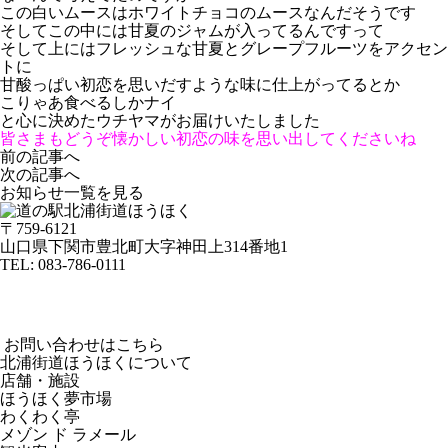
この白いムースはホワイトチョコのムースなんだそうです
そしてこの中には甘夏のジャムが入ってるんですって
そして上にはフレッシュな甘夏とグレープフルーツをアクセン
トに
甘酸っぱい初恋を思いだすような味に仕上がってるとか
こりゃあ食べるしかナイ
と心に決めたウチヤマがお届けいたしました
皆さまもどうぞ懐かしい初恋の味を思い出してくださいね
前の記事へ
次の記事へ
お知らせ一覧を見る
〒759-6121
山口県下関市豊北町大字神田上314番地1
TEL:
083-786-0111
お問い合わせはこちら
北浦街道ほうほくについて
店舗・施設
ほうほく夢市場
わくわく亭
メゾン ド ラメール