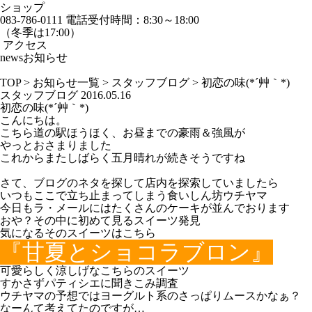
ショップ
083-786-0111
電話受付時間：8:30～18:00
（冬季は17:00）
アクセス
news
お知らせ
TOP
>
お知らせ一覧
>
スタッフブログ
>
初恋の味(*´艸｀*)
スタッフブログ
2016.05.16
初恋の味(*´艸｀*)
こんにちは。
こちら道の駅ほうほく、お昼までの豪雨＆強風が
やっとおさまりました
これからまたしばらく五月晴れが続きそうですね
さて、ブログのネタを探して店内を探索していましたら
いつもここで立ち止まってしまう食いしん坊ウチヤマ
今日もラ・メールにはたくさんのケーキが並んでおります
おや？その中に初めて見るスイーツ発見
気になるそのスイーツはこちら
『甘夏とショコラブロン』
可愛らしく涼しげなこちらのスイーツ
すかさずパティシエに聞きこみ調査
ウチヤマの予想ではヨーグルト系のさっぱりムースかなぁ？
なーんて考えてたのですが…