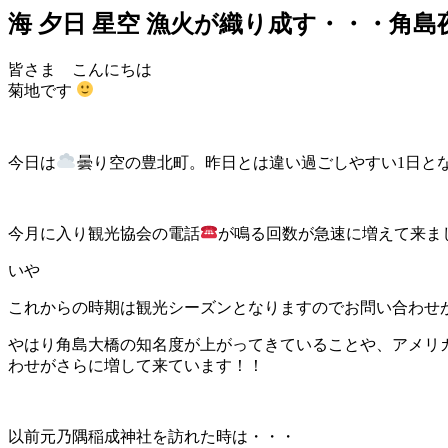
海 夕日 星空 漁火が織り成す・・・角島
皆さま こんにちは
菊地です
今日は
曇り空の豊北町。昨日とは違い過ごしやすい1
日と
今月に入り観光協会の電話
が鳴る回数が急速に増えて来ま
いや
これからの時期は観光シーズンとなりますのでお問い合わせ
やはり角島大橋の知名度が上がってきていることや、アメリ
わせがさらに増して来ています！！
以前元乃隅稲成神社を訪れた時は・・・