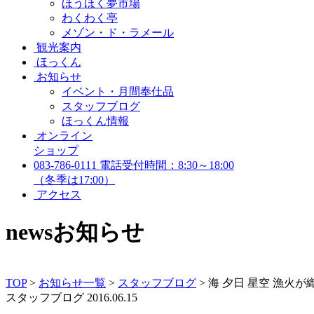
ほうほく夢市場
わくわく亭
メゾン・ド・ラメール
観光案内
ほっくん
お知らせ
イベント・月間奉仕品
スタッフブログ
ほっくん情報
オンライン
ショップ
083-786-0111
電話受付時間：8:30～18:00
（冬季は17:00）
アクセス
news
お知らせ
TOP
>
お知らせ一覧
>
スタッフブログ
>
海 夕日 星空 漁火
スタッフブログ
2016.06.15