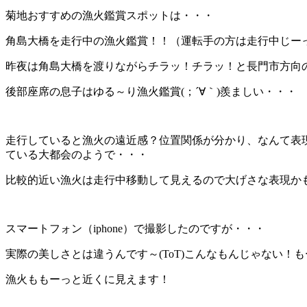
菊地おすすめの漁火鑑賞スポットは・・・
角島大橋を走行中の漁火鑑賞！！（運転手の方は走行中じー
昨夜は角島大橋を渡りながらチラッ！チラッ！と長門市方向
後部座席の息子はゆる～り漁火鑑賞(；´∀｀)羨ましい・・・
走行していると漁火の遠近感？位置関係が分かり、なんて表
ている大都会のようで・・・
比較的近い漁火は走行中移動して見えるので大げさな表現かも
スマートフォン（iphone）で撮影したのですが・・・
実際の美しさとは違うんです～(ToT)こんなもんじゃない！
漁火ももーっと近くに見えます！