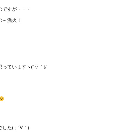
のですが・・・
の～漁火！
ていますヽ(´▽｀)/
た(；´∀｀)