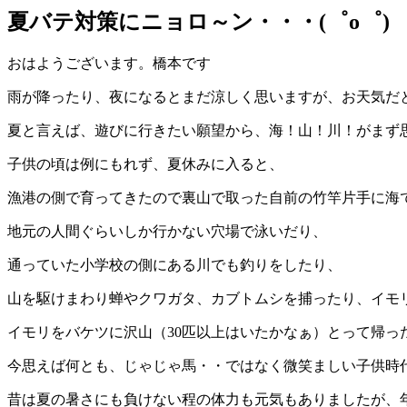
夏バテ対策にニョロ～ン・・・(゜o゜)
おはようございます。橋本です
雨が降ったり、夜になるとまだ涼しく思いますが、お天気だ
夏と言えば、遊びに行きたい願望から、海！山！川！がまず
子供の頃は例にもれず、夏休みに入ると、
漁港の側で育ってきたので裏山で取った自前の竹竿片手に海
地元の人間ぐらいしか行かない穴場で泳いだり、
通っていた小学校の側にある川でも釣りをしたり、
山を駆けまわり蝉やクワガタ、カブトムシを捕ったり、イモ
イモリをバケツに沢山（30匹以上はいたかなぁ）とって帰っ
今思えば何とも、じゃじゃ馬・・ではなく微笑ましい子供時
昔は夏の暑さにも負けない程の体力も元気もありましたが、