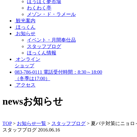
ほうほく夢市場
わくわく亭
メゾン・ド・ラメール
観光案内
ほっくん
お知らせ
イベント・月間奉仕品
スタッフブログ
ほっくん情報
オンライン
ショップ
083-786-0111
電話受付時間：8:30～18:00
（冬季は17:00）
アクセス
news
お知らせ
TOP
>
お知らせ一覧
>
スタッフブログ
>
夏バテ対策にニョロ～
スタッフブログ
2016.06.16