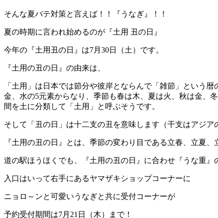
そんな夏バテ対策と言えば！！『うなぎ』！！
夏の時期に言われ始めるのが『土用 丑の日』
今年の『土用丑の日』は7月30日（土）です。
『土用の丑の日』の由来は、
「土用」は日本では節分や彼岸とならんで「雑節」という暦
金、水の5元素からなり、季節も春は木、夏は火、秋は金、冬
間を土に分類して「土用」と呼ぶそうです。
そして「丑の日」は十二支の丑を意味します（干支はアジア
『土用の丑の日』とは、季節の変わり目である立春、立夏、
道の駅ほうほくでも、『土用の丑の日』に合わせ『うな重』
入口はいって右手にあるヤマザキショップコーナー
に
ニョロ～ンと可愛いうなぎと共に受付コーナーが
予約受付期間は7月21日（木）まで！