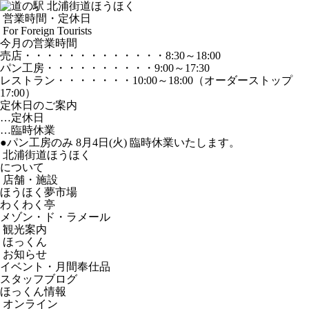
営業時間・定休日
For Foreign Tourists
今月の営業時間
売店
・・・・・・・・・・・・・
8:30～18:00
パン工房
・・・・・・・・・・
9:00～17:30
レストラン
・・・・・・・
10:00～18:00
（オーダーストップ
17:00）
定休日のご案内
…定休日
…臨時休業
●パン工房のみ 8月4日(火) 臨時休業いたします。
北浦街道ほうほく
について
店舗・施設
ほうほく夢市場
わくわく亭
メゾン・ド・ラメール
観光案内
ほっくん
お知らせ
イベント・月間奉仕品
スタッフブログ
ほっくん情報
オンライン