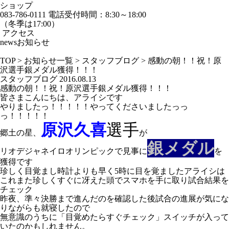
ショップ
083-786-0111
電話受付時間：8:30～18:00
（冬季は17:00）
アクセス
news
お知らせ
TOP
>
お知らせ一覧
>
スタッフブログ
>
感動の朝！！祝！原
沢選手銀メダル獲得！！！
スタッフブログ
2016.08.13
感動の朝！！祝！原沢選手銀メダル獲得！！！
皆さまこんにちは、アライシです
やりましたっ！！！！！やってくださいましたっっ
っ！！！！！
原沢久喜
選手
郷土の星、
が
銀メダル
リオデジャネイロオリンピックで見事に
を
獲得です
珍しく目覚まし時計よりも早く5時に目を覚ましたアライシは
これまた珍しくすぐに冴えた頭でスマホを手に取り試合結果を
チェック
昨夜、準々決勝まで進んだのを確認した後
試合の進展が気にな
りながらも就寝したので
無意識のうちに「目覚めたらすぐチェック」スイッチが入って
いたのかもしれません。