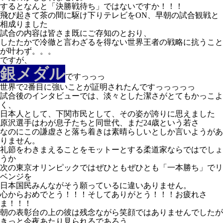
するとなんと「決勝戦待ち」ではないですか！！！
飛び起きて茶の間に駆け下りテレビをON、早朝の試合観戦と
相成りました
試合の内容は皆さま既にご存知のとおり、
したたかで冷徹と言わざるを得ない世界王者の戦略に抗うこと
が叶わず。。。
ですが、
銀メダル
ですっっっ
世界で2番目に強いことが証明されたんですっっっっっ
試合後のインタビューでは、淡々とした潔さがとてもかっこよ
く、
日本人として、下関市民として、
その姿が誇りに思えました
原沢選手はわが息子たちと同世代、まだ24歳という若さ
なのにこの謙虚さと落ち着きは素晴らしいとしか言いようがあ
りません。
礼節をわきまえることをモットーとする柔道家ならではでしょ
うか
次の東京オリンピックではぜひともぜひとも「一本勝ち」でリ
ベンジを
日本国民みんながそう願っているに違いありません。
心からおめでとう！！！そしてありがとう！！！お疲れさ
ま！！！
朝の表彰台の上の彼は残念ながら笑顔ではありませんでしたが
きっと今夜あたり見られるであろう