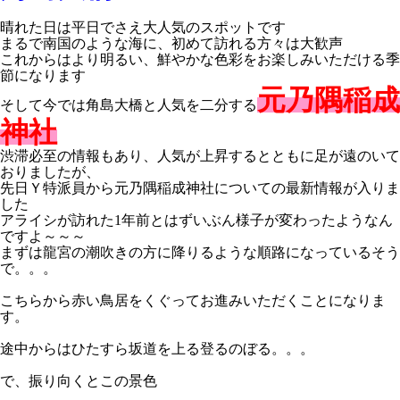
晴れた日は平日でさえ大人気のスポットです
まるで南国のような海に、初めて訪れる方々は大歓声
これからはより明るい、鮮やかな色彩をお楽しみいただける季
節になります
元乃隅稲成
そして今では角島大橋と人気を二分する
神社
渋滞必至の情報もあり、人気が上昇するとともに足が遠のいて
おりましたが、
先日Ｙ特派員から元乃隅稲成神社についての最新情報が入りま
した
アライシが訪れた1年前とはずいぶん様子が変わったようなん
ですよ～～～
まずは龍宮の潮吹きの方に降りるような順路になっているそう
で。。。
こちらから赤い鳥居をくぐってお進みいただくことになりま
す。
途中からはひたすら坂道を上る登るのぼる。。。
で、振り向くとこの景色