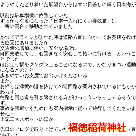
ようやくたどり着いた展望台からは春の日差しに輝く日本海が
以前は駐車場横に位置していた
すっかり有名になった「日本一入れにくい賽銭箱」は
一番の高台に移動されていました
かつてアライシが訪れた時は道路方面に向かってお賽銭を投げ
る位置にありましたが
交通量の増加に伴い、安全な場所に
何回失敗しても、心置きなく安心して拾いに行ける、というこ
とでした
ほぼ上り坂をグングン上ることになるので、かなりきつい運動
になるとのこと
歩きやすいお支度でお出かけくださいね
また、
お帰りは津黄の港を抜けての迂回路が案内されているにもかか
わらず、
往路と同じ道を引き返される方がけっこういらっしゃるそうで
す。
事故を回避するためにも案内指示に従って通行してくださいま
せね～
上記二大スポットのほか、
福徳稲荷神社
先日のブログで取り上げていた
（豊
浦町）も