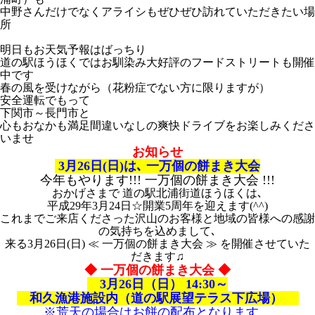
中野さんだけでなくアライシもぜひぜひ訪れていただきたい場
所
明日もお天気予報はばっちり
道の駅ほうほくではお馴染み大好評のフードストリートも開催
中です
春の風を受けながら（花粉症でない方に限りますが）
安全運転でもって
下関市～長門市と
心もおなかも満足間違いなしの
爽快ドライブをお楽しみくださ
いませ
お知らせ
3月26日(日)は､ 一万個の餅まき大会
今年もやります!!! 一万個の餅まき大会 !!!
おかげさまで 道の駅北浦街道ほうほくは､
平成29年3月24日☆開業5周年を迎えます(^^)
これまでご来店くださった沢山のお客様と地域の皆様への感謝
の気持ちを込めまして､
来る3月26日(日) ≪ 一万個の餅まき大会 ≫ を開催させていた
だきます♫
◆ 一万個の餅まき大会 ◆
3月26日（日） 14:30～
和久漁港施設内（道の駅展望テラス下広場）
※荒天の場合はお餅の配布となります。