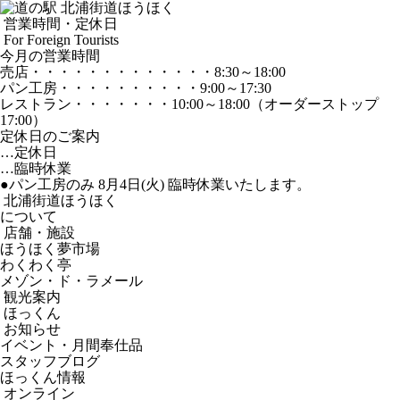
営業時間・定休日
For Foreign Tourists
今月の営業時間
売店
・・・・・・・・・・・・・
8:30～18:00
パン工房
・・・・・・・・・・
9:00～17:30
レストラン
・・・・・・・
10:00～18:00
（オーダーストップ
17:00）
定休日のご案内
…定休日
…臨時休業
●パン工房のみ 8月4日(火) 臨時休業いたします。
北浦街道ほうほく
について
店舗・施設
ほうほく夢市場
わくわく亭
メゾン・ド・ラメール
観光案内
ほっくん
お知らせ
イベント・月間奉仕品
スタッフブログ
ほっくん情報
オンライン