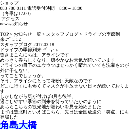
ショップ
083-786-0111
電話受付時間：8:30～18:00
（冬季は17:00）
アクセス
news
お知らせ
TOP
>
お知らせ一覧
>
スタッフブログ
>
ドライブの季節到
来.:*ﾟ:.｡:.♫
スタッフブログ
2017.03.18
ドライブの季節到来.:*ﾟ:.｡:.♫
皆さまこんにちは、アライシです
めっきり春らしくなり、穏やかなお天気が続いています
アライシの目下のユウウツはせっかく晴れていても洗濯ものが
外に干せない、
ってことでしょうか。
そう、アライシにとって花粉は天敵なのです
どこに行くにも怖くてマスクが手放せない日々が続いておりま
す
しかしながら気が付けば3月も後半、
過ごしやすい季節の到来を待っていたかのように
あちらこちらの観光地が賑わいを見せ始めました
まずは豊北町といえばこちら、先日は全国放送の「笑点」にも
登場した
角島大橋