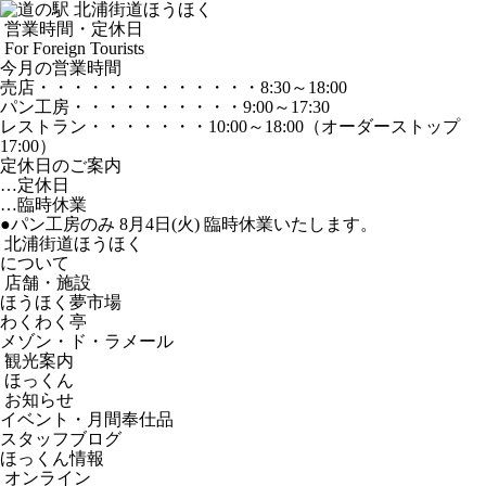
営業時間・定休日
For Foreign Tourists
今月の営業時間
売店
・・・・・・・・・・・・・
8:30～18:00
パン工房
・・・・・・・・・・
9:00～17:30
レストラン
・・・・・・・
10:00～18:00
（オーダーストップ
17:00）
定休日のご案内
…定休日
…臨時休業
●パン工房のみ 8月4日(火) 臨時休業いたします。
北浦街道ほうほく
について
店舗・施設
ほうほく夢市場
わくわく亭
メゾン・ド・ラメール
観光案内
ほっくん
お知らせ
イベント・月間奉仕品
スタッフブログ
ほっくん情報
オンライン