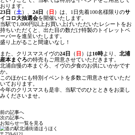
ということで、当駅では特別なイベントをご用意して
おります。
23日
（
土
）、
24日
（
日
）は、1日先着100名様限りの
サ
イコロ大抽選会
を開催いたします。
当駅で1,000円以上お買い上げいただいたレシートをお
持ちいただくと、出た目の数だけ特製のトイレットペ
ーパーを進呈いたします。
盛り上がること間違いなし！
また、クリスマスイヴの
24日
（
日
）は
10時
より、
北浦
産本まぐろ
の特売もご用意させていただきます。
北浦自慢の本まぐろ、イヴの夕食のお供にいかかです
か。
このほかにも特別イベントを多数ご用意させていただ
いております。
今年のクリスマスも是非、当駅でのひとときをお楽し
みくださいませ。
前の記事へ
次の記事へ
お知らせ一覧を見る
〒759-6121