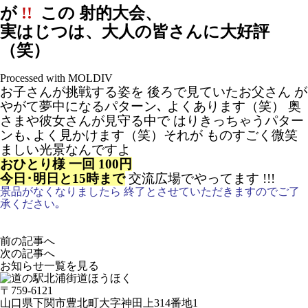
が
!!
この 射的大会、
実はじつは、大人の皆さんに大好評
（笑）
Processed with MOLDIV
お子さんが挑戦する姿を 後ろで見ていたお父さん が
やがて夢中になるパターン､ よくあります（笑）
奥
さまや彼女さんが見守る中で はりきっちゃうパター
ンも､よく見かけます（笑）
それが ものすごく微笑
ましい光景なんですよ
おひとり様 一回 100円
今日･明日と15時まで
交流広場でやってます !!!
景品がなくなりましたら 終了とさせていただきますのでご了
承ください｡
前の記事へ
次の記事へ
お知らせ一覧を見る
〒759-6121
山口県下関市豊北町大字神田上314番地1