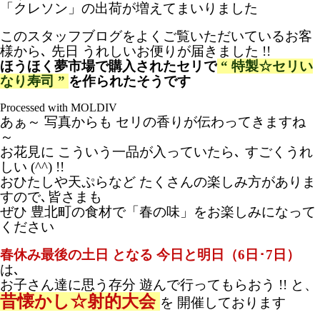
「クレソン」の出荷が増えてまいりました
このスタッフブログをよくご覧いただいているお客
様から､ 先日 うれしいお便りが届きました !!
ほうほく夢市場で購入されたセリで
“ 特製☆セリい
なり寿司 ”
を作られたそうです
Processed with MOLDIV
あぁ～ 写真からも セリの香りが伝わってきますね
～
お花見に こういう一品が入っていたら､ すごくうれ
しい (^^) !!
おひたしや天ぷらなど たくさんの楽しみ方がありま
すので､皆さまも
ぜひ 豊北町の食材で「春の味」をお楽しみになって
ください
春休み最後の土日 となる 今日と明日（6日･7日）
は､
お子さん達に思う存分 遊んで行ってもらおう !! と、
昔懐かし☆射的大会
を 開催しております