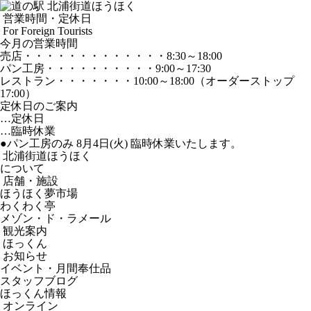
営業時間・定休日
For Foreign Tourists
今月の営業時間
売店
・・・・・・・・・・・・・
8:30～18:00
パン工房
・・・・・・・・・・
9:00～17:30
レストラン
・・・・・・・
10:00～18:00
（オーダーストップ
17:00）
定休日のご案内
…定休日
…臨時休業
●パン工房のみ 8月4日(火) 臨時休業いたします。
北浦街道ほうほく
について
店舗・施設
ほうほく夢市場
わくわく亭
メゾン・ド・ラメール
観光案内
ほっくん
お知らせ
イベント・月間奉仕品
スタッフブログ
ほっくん情報
オンライン