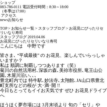
ショップ
083-786-0111
電話受付時間：8:30～18:00
（冬季は17:00）
アクセス
news
お知らせ
TOP
>
お知らせ一覧
>
スタッフブログ
>
お花見にぴったりセ
リいなり寿司
スタッフブログ
2019.04.06
お花見にぴったりセリいなり寿司
こんにちは 中野です
皆さま､ “平成最後” の お花見、楽しんでいらっしゃ
いますか？
私は 順調に制覇しつつあります（笑）
菊川の自然活用村､深坂の森､美祢市役所､竜王山公
園､木屋川沿い､､､
豊北町内では 特牛駅､妙法寺､太翔館､JA山口県豊北
町支所などの桜が 大･満･開 !!
今日もとってもイイお天気です ぜひ お花見ドライブ
へ
ほうほく夢市場には 3月末頃より 旬の「セリ」や