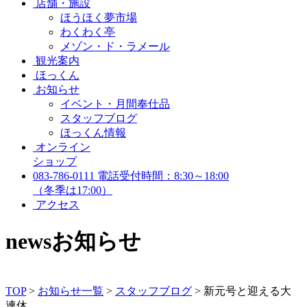
店舗・施設
ほうほく夢市場
わくわく亭
メゾン・ド・ラメール
観光案内
ほっくん
お知らせ
イベント・月間奉仕品
スタッフブログ
ほっくん情報
オンライン
ショップ
083-786-0111
電話受付時間：8:30～18:00
（冬季は17:00）
アクセス
news
お知らせ
TOP
>
お知らせ一覧
>
スタッフブログ
>
新元号と迎える大
連休