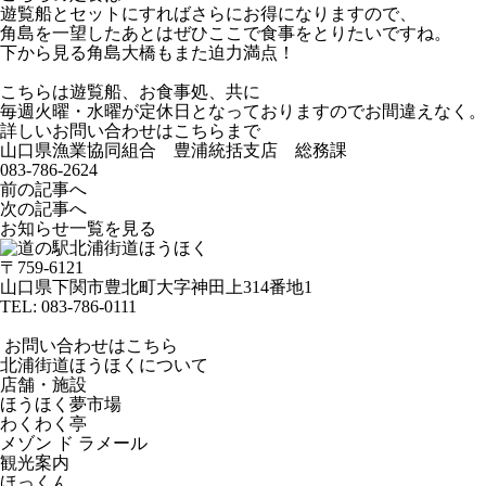
遊覧船とセットにすればさらにお得になりますので、
角島を一望したあとはぜひここで食事をとりたいですね。
下から見る角島大橋もまた迫力満点！
こちらは遊覧船、お食事処、共に
毎週火曜・水曜が定休日となっておりますのでお間違えなく。
詳しいお問い合わせはこちらまで
山口県漁業協同組合 豊浦統括支店 総務課
083-786-2624
前の記事へ
次の記事へ
お知らせ一覧を見る
〒759-6121
山口県下関市豊北町大字神田上314番地1
TEL:
083-786-0111
お問い合わせはこちら
北浦街道ほうほくについて
店舗・施設
ほうほく夢市場
わくわく亭
メゾン ド ラメール
観光案内
ほっくん