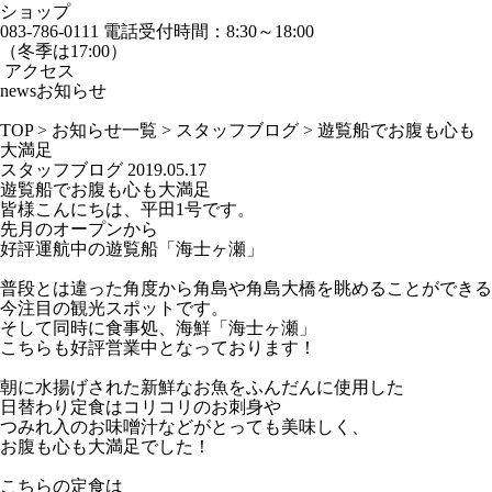
ショップ
083-786-0111
電話受付時間：8:30～18:00
（冬季は17:00）
アクセス
news
お知らせ
TOP
>
お知らせ一覧
>
スタッフブログ
>
遊覧船でお腹も心も
大満足
スタッフブログ
2019.05.17
遊覧船でお腹も心も大満足
皆様こんにちは、平田1号です。
先月のオープンから
好評運航中の遊覧船「海士ヶ瀬」
普段とは違った角度から角島や角島大橋を眺めることができる
今注目の観光スポットです。
そして同時に食事処、海鮮「海士ヶ瀬」
こちらも好評営業中となっております！
朝に水揚げされた新鮮なお魚をふんだんに使用した
日替わり定食はコリコリのお刺身や
つみれ入のお味噌汁などがとっても美味しく、
お腹も心も大満足でした！
こちらの定食は