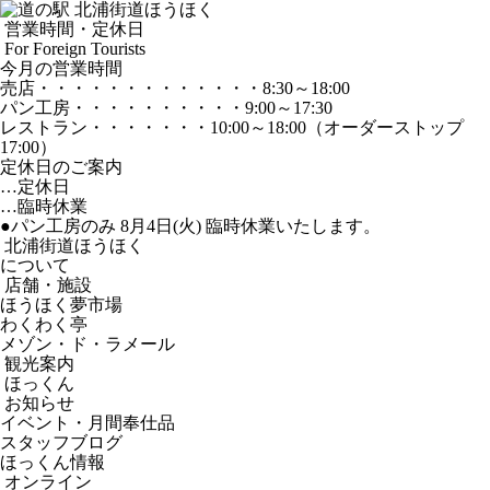
営業時間・定休日
For Foreign Tourists
今月の営業時間
売店
・・・・・・・・・・・・・
8:30～18:00
パン工房
・・・・・・・・・・
9:00～17:30
レストラン
・・・・・・・
10:00～18:00
（オーダーストップ
17:00）
定休日のご案内
…定休日
…臨時休業
●パン工房のみ 8月4日(火) 臨時休業いたします。
北浦街道ほうほく
について
店舗・施設
ほうほく夢市場
わくわく亭
メゾン・ド・ラメール
観光案内
ほっくん
お知らせ
イベント・月間奉仕品
スタッフブログ
ほっくん情報
オンライン