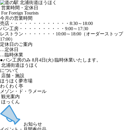
営業時間・定休日
For Foreign Tourists
今月の営業時間
売店
・・・・・・・・・・・・・
8:30～18:00
パン工房
・・・・・・・・・・
9:00～17:30
レストラン
・・・・・・・
10:00～18:00
（オーダーストップ
17:00）
定休日のご案内
…定休日
…臨時休業
●パン工房のみ 8月4日(火) 臨時休業いたします。
北浦街道ほうほく
について
店舗・施設
ほうほく夢市場
わくわく亭
メゾン・ド・ラメール
観光案内
ほっくん
お知らせ
イベント・月間奉仕品