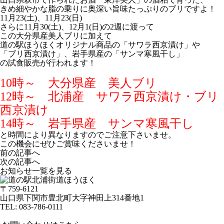
きめ細やかな脂の乗りに奥深い旨味たっぷりのブリですよ！
11月23(土)、11月23(日)
さらに11月30(土)、12月1(日)の2週に渡って
この大分県産美人ブリに加えて
道の駅ほうほくオリジナル商品の「サワラ西京漬け」や
「ブリ西京漬け」、岩手県産の「サンマ寒風干し」
の試食販売が行われます！
10時～ 大分県産 美人ブリ
12時～ 北浦産 サワラ西京漬け・ブリ
西京漬け
14時～ 岩手県産 サンマ寒風干し
と時間により異なりますのでご注意下さいませ。
この機会にぜひご賞味くださいませ！
前の記事へ
次の記事へ
お知らせ一覧を見る
〒759-6121
山口県下関市豊北町大字神田上314番地1
TEL:
083-786-0111