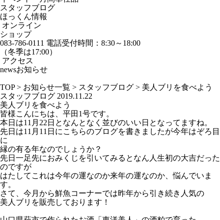
スタッフブログ
ほっくん情報
オンライン
ショップ
083-786-0111
電話受付時間：8:30～18:00
（冬季は17:00）
アクセス
news
お知らせ
TOP
>
お知らせ一覧
>
スタッフブログ
>
美人ブリを食べよう
スタッフブログ
2019.11.22
美人ブリを食べよう
皆様こんにちは、平田1号です。
本日は11月22日となんとなく並びのいい日となってますね。
先日は11月11日にこちらのブログを書きましたが今年はぞろ目
に
縁の有る年なのでしょうか？
先日一足先におみくじを引いてみるとなん人生初の大吉だった
のですが
はたしてこれは今年の運なのか来年の運なのか、悩んでいま
す。
さて、今月から鮮魚コーナーでは昨年から引き続き人気の
美人ブリを販売しております！
山口県萩市で作られたお酒「東洋美人」の酒粕で育った、