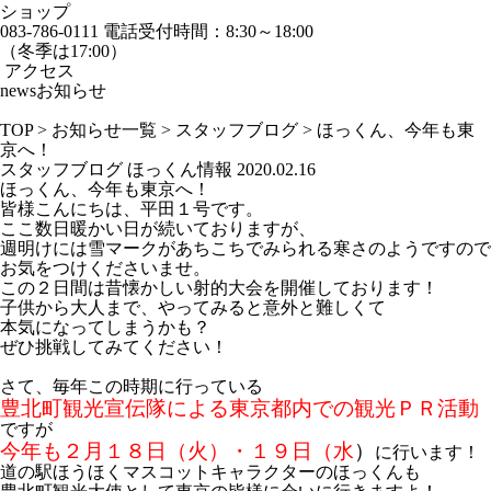
ショップ
083-786-0111
電話受付時間：8:30～18:00
（冬季は17:00）
アクセス
news
お知らせ
TOP
>
お知らせ一覧
>
スタッフブログ
>
ほっくん、今年も東
京へ！
スタッフブログ
ほっくん情報
2020.02.16
ほっくん、今年も東京へ！
皆様こんにちは、平田１号です。
ここ数日暖かい日が続いておりますが、
週明けには雪マークがあちこちでみられる寒さのようですので
お気をつけくださいませ。
この２日間は昔懐かしい射的大会を開催しております！
子供から大人まで、やってみると意外と難しくて
本気になってしまうかも？
ぜひ挑戦してみてください！
さて、毎年この時期に行っている
豊北町観光宣伝隊による東京都内での観光ＰＲ活動
ですが
今年も２月１８日（火）・１９日（水
）
に行います！
道の駅ほうほくマスコットキャラクターのほっくんも