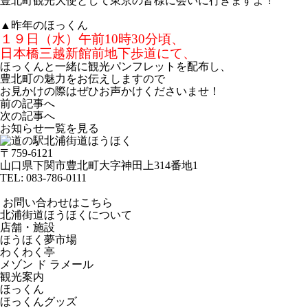
豊北町観光大使として東京の皆様に会いに行きますよ！
▲昨年のほっくん
１９日（水）午前10時30分頃、
日本橋三越新館前地下歩道にて、
ほっくんと一緒に観光パンフレットを配布し、
豊北町の魅力をお伝えしますので
お見かけの際はぜひお声かけくださいませ！
前の記事へ
次の記事へ
お知らせ一覧を見る
〒759-6121
山口県下関市豊北町大字神田上314番地1
TEL:
083-786-0111
お問い合わせはこちら
北浦街道ほうほくについて
店舗・施設
ほうほく夢市場
わくわく亭
メゾン ド ラメール
観光案内
ほっくん
ほっくんグッズ