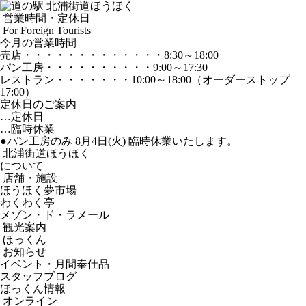
営業時間・定休日
For Foreign Tourists
今月の営業時間
売店
・・・・・・・・・・・・・
8:30～18:00
パン工房
・・・・・・・・・・
9:00～17:30
レストラン
・・・・・・・
10:00～18:00
（オーダーストップ
17:00）
定休日のご案内
…定休日
…臨時休業
●パン工房のみ 8月4日(火) 臨時休業いたします。
北浦街道ほうほく
について
店舗・施設
ほうほく夢市場
わくわく亭
メゾン・ド・ラメール
観光案内
ほっくん
お知らせ
イベント・月間奉仕品
スタッフブログ
ほっくん情報
オンライン