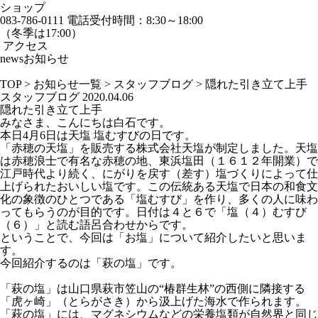
ショップ
083-786-0111
電話受付時間：8:30～18:00
（冬季は17:00）
アクセス
news
お知らせ
TOP
>
お知らせ一覧
>
スタッフブログ
>
隠れた引き立て上手
スタッフブログ
2020.04.06
隠れた引き立て上手
みなさま、こんにちは白石です。
本日4月6日は天塩 塩むすびの日です。
「赤穂の天塩」を販売する株式会社天塩が制定しました。天塩
は赤穂浪士で有名な赤穂の地、東浜塩田（１６１２年開業）で
江戸時代より続く、にがりを戻す（差す）塩づくりによって仕
上げられたおいしい塩です。この伝統ある天塩で日本の和食文
化の象徴のひとつである「塩むすび」を作り、多くの人に味わ
ってもらうのが目的です。日付は４と６で「塩（４）むすび
（６）」と読む語呂合わせからです。
ということで、今回は「お塩」について紹介したいと思いま
す。
今回紹介するのは「萩の塩」です。
「萩の塩」は山口県萩市笠山の“椿群生林”の西側に隣接する
「虎ヶ崎」（とらがさき）から汲上げた海水で作られます。
「萩の塩」には、マグネシウムなどの栄養塩類が自然界と同じ