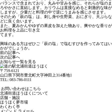
バランスで含まれており、丸みや甘みを感じ、それらが塩のま
ろやかさに直結します。カリウムは直接なめると刺激的な味が
しますが、少量だと料理の中で逆にうまみを感じさせます。
そのため「萩の塩」は、刺し身や生野菜、おにぎり、天ぷらな
どに良く合います。
また、夏みかんやゆずの果皮を加えた物あり、爽やかな香りが
お料理を上品に引き立
てます。
興味のある方はぜひご「萩の塩」で塩むすびを作ってみてはい
かがでしょうか。
前の記事へ
次の記事へ
お知らせ一覧を見る
〒759-6121
山口県下関市豊北町大字神田上314番地1
TEL:
083-786-0111
お問い合わせはこちら
北浦街道ほうほくについて
店舗・施設
ほうほく夢市場
わくわく亭
メゾン ド ラメール