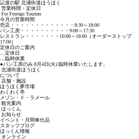
営業時間・定休日
For Foreign Tourists
今月の営業時間
売店
・・・・・・・・・・・・・
8:30～18:00
パン工房
・・・・・・・・・・
9:00～17:30
レストラン
・・・・・・・
10:00～18:00
（オーダーストップ
17:00）
定休日のご案内
…定休日
…臨時休業
●パン工房のみ 8月4日(火) 臨時休業いたします。
北浦街道ほうほく
について
店舗・施設
ほうほく夢市場
わくわく亭
メゾン・ド・ラメール
観光案内
ほっくん
お知らせ
イベント・月間奉仕品
スタッフブログ
ほっくん情報
オンライン