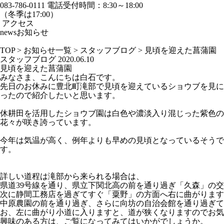
083-786-0111
電話受付時間：8:30～18:00
（冬季は17:00）
アクセス
news
お知らせ
TOP
>
お知らせ一覧
>
スタッフブログ
>
見頃を迎えた菖蒲園
スタッフブログ
2020.06.10
見頃を迎えた菖蒲園
みなさま、こんにちは白石です。
先日のお休みに豊北町滝部で見頃を迎えているショウブを見に
ったので紹介したいと思います。
休耕田を活用したショウブ園は白色や濃淡入り混じった紫色の
花々が咲き誇っています。
今年は気温が高く、例年よりも早めの見頃となっているそうで
す。
詳しい道程は滝部から来られる場合は、
県道39号線を通り、県立下関北高の前を通り過ぎ「久森」の
次に静間工務店を過ぎてすぐ「粟野」の方面へ右に曲がります
中原農園の前を通り過ぎ、さらに向坊の自治会館を通り過ぎ
お、左に曲がり小道に入りますと、道が狭くなりますのでお気
興味のある方は、ご覧になってみてはいかがでしょうか。