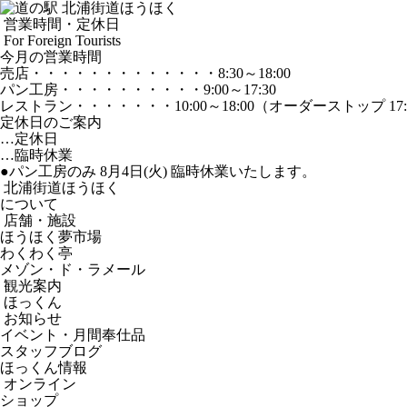
営業時間・定休日
For Foreign Tourists
今月の営業時間
売店
・・・・・・・・・・・・・
8:30～18:00
パン工房
・・・・・・・・・・
9:00～17:30
レストラン
・・・・・・・
10:00～18:00
（オーダーストップ 17:
定休日のご案内
…定休日
…臨時休業
●パン工房のみ 8月4日(火) 臨時休業いたします。
北浦街道ほうほく
について
店舗・施設
ほうほく夢市場
わくわく亭
メゾン・ド・ラメール
観光案内
ほっくん
お知らせ
イベント・月間奉仕品
スタッフブログ
ほっくん情報
オンライン
ショップ