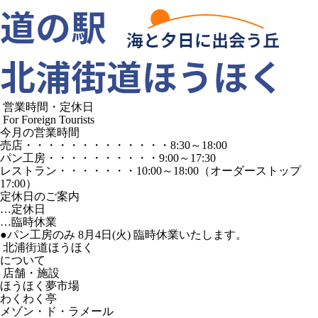
営業時間・定休日
For Foreign Tourists
今月の営業時間
売店
・・・・・・・・・・・・・
8:30～18:00
パン工房
・・・・・・・・・・
9:00～17:30
レストラン
・・・・・・・
10:00～18:00
（オーダーストップ
17:00）
定休日のご案内
…定休日
…臨時休業
●パン工房のみ 8月4日(火) 臨時休業いたします。
北浦街道ほうほく
について
店舗・施設
ほうほく夢市場
わくわく亭
メゾン・ド・ラメール