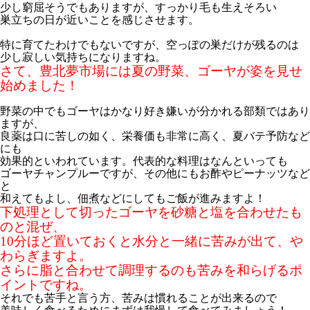
少し窮屈そうでもありますが、すっかり毛も生えそろい
巣立ちの日が近いことを感じさせます。
特に育てたわけでもないですが、空っぽの巣だけが残るのは
少し寂しい気持ちになりますね。
さて、豊北夢市場には夏の野菜、ゴーヤが姿を見せ
始めました！
野菜の中でもゴーヤはかなり好き嫌いが分かれる部類ではあり
ますが、
良薬は口に苦しの如く、栄養価も非常に高く、夏バテ予防など
にも
効果的といわれています。代表的な料理はなんといっても
ゴーヤチャンプルーですが、その他にもお酢やピーナッツなど
と
和えてもよし、佃煮などにしてもご飯が進みますよ！
下処理として切ったゴーヤを砂糖と塩を合わせたも
のと混ぜ、
10分ほど置いておくと水分と一緒に苦みが出て、や
わらぎますよ。
さらに脂と合わせて調理するのも苦みを和らげるポ
イントですね。
それでも苦手と言う方、苦みは慣れることが出来るので