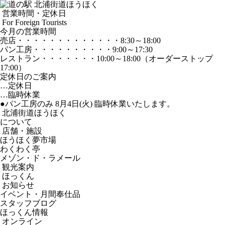
営業時間・定休日
For Foreign Tourists
今月の営業時間
売店
・・・・・・・・・・・・・
8:30～18:00
パン工房
・・・・・・・・・・
9:00～17:30
レストラン
・・・・・・・
10:00～18:00
（オーダーストップ
17:00）
定休日のご案内
…定休日
…臨時休業
●パン工房のみ 8月4日(火) 臨時休業いたします。
北浦街道ほうほく
について
店舗・施設
ほうほく夢市場
わくわく亭
メゾン・ド・ラメール
観光案内
ほっくん
お知らせ
イベント・月間奉仕品
スタッフブログ
ほっくん情報
オンライン