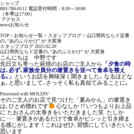
ショップ
083-786-0111
電話受付時間：8:30～18:00
（冬季は17:00）
アクセス
news
お知らせ
TOP
>
お知らせ一覧
>
スタッフブログ
>
山口県民ならド定番
の､“あのふりかけ” が 大変身
スタッフブログ
2021.02.20
山口県民ならド定番の､“あのふりかけ” が 大変身
こんにちは 中野です
先日立ち寄った萩焼のお店のご主人から
「夕食の時
は､必ず､家族全員分の箸置きを並べて食卓を整え
る｡」
というお話を興味深く聞きました｡
なるほどな
ぁ､と思いまして､さっそく私も真似てみることに｡
Processed with MOLDIV
そのご主人のお店で見つけた「夏みかん」の箸置き
は､ひとめ惚れです
心なしか !? いつもよりお上品
に たおさんの太巻きをいただきました笑
たしか
に･･･ 箸置きがあるだけで食卓がピシッと引き締ま
る感じがします！これはぜひ､習慣にしていきたいと
思います