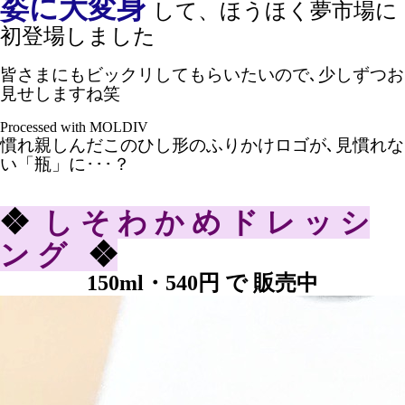
姿に大変身
して、ほうほく夢市場に
初登場しました
皆さまにもビックリしてもらいたいので､少しずつお
見せしますね笑
Processed with MOLDIV
慣れ親しんだこのひし形のふりかけロゴが､見慣れな
い「瓶」に･･･？
❖
し そ わ か め ド レ ッ シ
ン グ
❖
150ml・540円 で 販売中