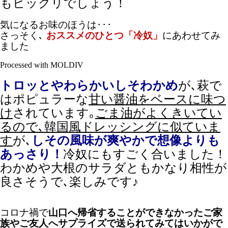
もビックリでしょう！
気になるお味のほうは･･･
さっそく､
おススメのひとつ「冷奴」
にあわせてみ
ました
Processed with MOLDIV
トロッとやわらかいしそわかめ
が､萩で
はポピュラーな
甘い醤油をベースに味つ
け
されています｡
ごま油がよくきいてい
るので､韓国風ドレッシングに似ていま
す
が､
しその風味が爽やかで想像よりも
あっさり！
冷奴にもすごく合いました！
わかめや大根のサラダともかなり相性が
良さそうで､楽しみです♪
コロナ禍で
山口へ帰省することができなかったご家
族やご友人へサプライズで送られてみてはいかがで