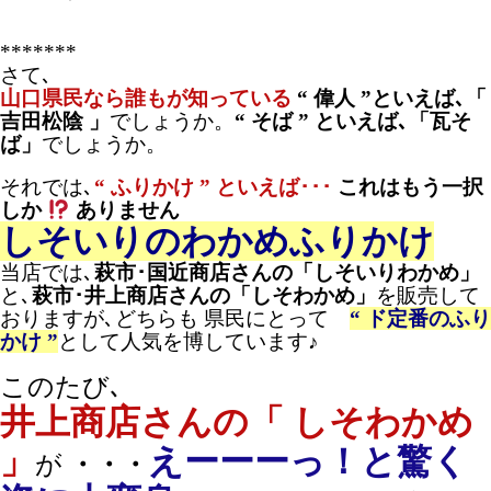
*******
さて､
山口県民なら誰もが知っている
“ 偉人 ”といえば､「
吉田松陰 」
でしょうか
。
“ そば ” といえば､「瓦そ
ば」
でしょうか。
それでは､
“ ふりかけ ” といえば･･･
これはもう一択
しか
ありません
しそいりのわかめふりかけ
当店では､
萩市･国近商店さんの「しそいりわかめ」
と､
萩市･井上商店さんの「しそわかめ」
を販売して
おりますが､どちらも 県民にとって
“ ド定番のふり
かけ ”
として人気を博しています♪
このたび､
井上商店さんの「 しそわかめ
」
えーーーっ！と驚く
が
・・・