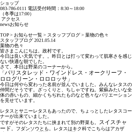
ショップ
083-786-0111
電話受付時間：8:30～18:00
（冬季は17:00）
アクセス
news
お知らせ
TOP
>
お知らせ一覧
>
スタッフブログ
>
葉物の色々
スタッフブログ
2021.05.14
葉物の色々
皆さまこんにちは。政村です。
今日は良い天気です。。昨日とは打って変わって肌寒さを感じ
ない快適な朝でした。
さて、本日は野菜のコーナーから。
パリスタレッド・ワインドレス・オークリーフ・
「
ロログリーン・ロロロッサ」
今日は何やら変わった名前が並んでいました。みんなレタスの
仲間だそうです。ざっくりと、ちしゃですね。紫蘇みたいな全
体の赤いもの、細かくちぢれたものなど色々なバリエーション
を見せています。
レタスとサニーレタスもあったので、ちょっとしたレタスコー
ナーが出来ていました。
スイスチャ
ですがそのレタスたちに挟まれて別の野菜も。
ード
。フダンソウとも。レタスはキク科でこちらはアカザ