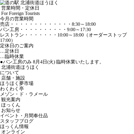
営業時間・定休日
For Foreign Tourists
今月の営業時間
売店
・・・・・・・・・・・・・
8:30～18:00
パン工房
・・・・・・・・・・
9:00～17:30
レストラン
・・・・・・・
10:00～18:00
（オーダーストップ
17:00）
定休日のご案内
…定休日
…臨時休業
●パン工房のみ 8月4日(火) 臨時休業いたします。
北浦街道ほうほく
について
店舗・施設
ほうほく夢市場
わくわく亭
メゾン・ド・ラメール
観光案内
ほっくん
お知らせ
イベント・月間奉仕品
スタッフブログ
ほっくん情報
オンライン