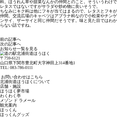
科。ほうれん草や甜菜なんかの仲間とのこと。そういうわけで
レタスではないですがサラダや炒め物に良いそうで。
ちなみにキク科は他にフキが当てはまるので、レタスとフキが
仲間。交流広場のキャベツはアブラナ科なので小松菜やチンゲ
ンサイ、ザーサイと同じ仲間だそうです。味と見た目ではわか
らない話ですね。
前の記事へ
次の記事へ
お知らせ一覧を見る
〒759-6121
山口県下関市豊北町大字神田上314番地1
TEL:
083-786-0111
お問い合わせはこちら
北浦街道ほうほくについて
店舗・施設
ほうほく夢市場
わくわく亭
メゾン ド ラメール
観光案内
ほっくん
ほっくんグッズ