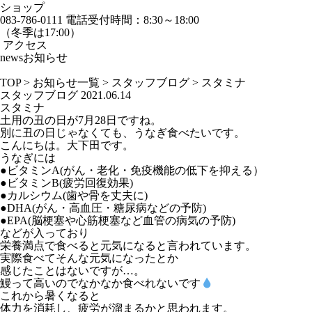
ショップ
083-786-0111
電話受付時間：8:30～18:00
（冬季は17:00）
アクセス
news
お知らせ
TOP
>
お知らせ一覧
>
スタッフブログ
>
スタミナ
スタッフブログ
2021.06.14
スタミナ
土用の丑の日が7月28日ですね。
別に丑の日じゃなくても、うなぎ食べたいです。
こんにちは。大下田です。
うなぎには
●ビタミンA(がん・老化・免疫機能の低下を抑える）
●ビタミンB(疲労回復効果)
●カルシウム(歯や骨を丈夫に)
●DHA(がん・高血圧・糖尿病などの予防)
●EPA(脳梗塞や心筋梗塞など血管の病気の予防)
などが入っており
栄養満点で食べると元気になると言われています。
実際食べてそんな元気になったとか
感じたことはないですが…。
鰻って高いのでなかなか食べれないです
これから暑くなると
体力を消耗し、疲労が溜まるかと思われます。