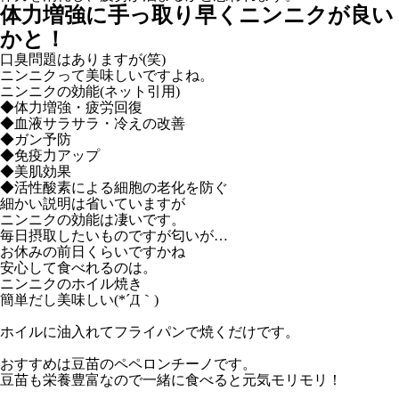
体力増強に手っ取り早くニンニクが良い
かと！
口臭問題はありますが(笑)
ニンニクって美味しいですよね。
ニンニクの効能(ネット引用)
◆体力増強・疲労回復
◆血液サラサラ・冷えの改善
◆ガン予防
◆免疫力アップ
◆美肌効果
◆活性酸素による細胞の老化を防ぐ
細かい説明は省いていますが
ニンニクの効能は凄いです。
毎日摂取したいものですが匂いが…
お休みの前日くらいですかね
安心して食べれるのは。
ニンニクのホイル焼き
簡単だし美味しい(*´Д｀)
ホイルに油入れてフライパンで焼くだけです。
おすすめは豆苗のペペロンチーノです。
豆苗も栄養豊富なので一緒に食べると元気モリモリ！