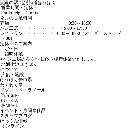
営業時間・定休日
For Foreign Tourists
今月の営業時間
売店
・・・・・・・・・・・・・
8:30～18:00
パン工房
・・・・・・・・・・
9:00～17:30
レストラン
・・・・・・・
10:00～18:00
（オーダーストップ
17:00）
定休日のご案内
…定休日
…臨時休業
●パン工房のみ 8月4日(火) 臨時休業いたします。
北浦街道ほうほく
について
店舗・施設
ほうほく夢市場
わくわく亭
メゾン・ド・ラメール
観光案内
ほっくん
お知らせ
イベント・月間奉仕品
スタッフブログ
ほっくん情報
オンライン