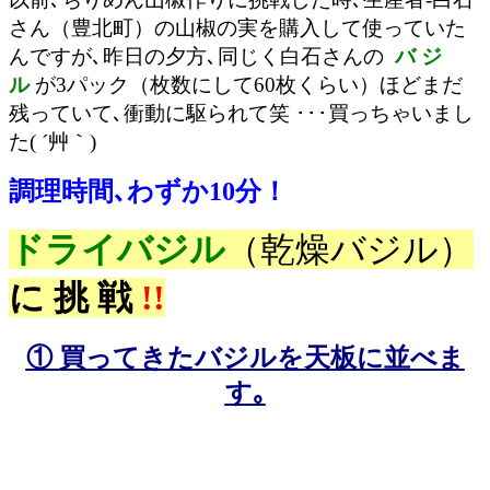
さん（豊北町）の山椒の実を購入して使っていた
んですが､昨日の夕方､同じく
白石さんの
バ ジ
ル
が3パック（枚数にして60枚くらい）ほどまだ
残っていて､衝動に駆られて笑 ･･･買っちゃいまし
た( ´艸｀)
調理時間､わずか10分！
ドライバジル
（乾燥バジル）
に 挑 戦
!!
① 買ってきたバジルを天板に並べま
す｡