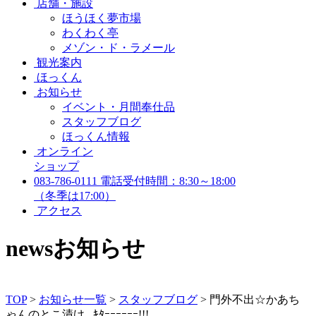
店舗・施設
ほうほく夢市場
わくわく亭
メゾン・ド・ラメール
観光案内
ほっくん
お知らせ
イベント・月間奉仕品
スタッフブログ
ほっくん情報
オンライン
ショップ
083-786-0111
電話受付時間：8:30～18:00
（冬季は17:00）
アクセス
news
お知らせ
TOP
>
お知らせ一覧
>
スタッフブログ
>
門外不出☆かあち
ゃんのとこ漬け､ ｷﾀｰｰｰｰｰｰ!!!