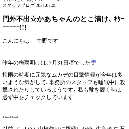
スタッフブログ
2021.07.05
門外不出☆かあちゃんのとこ漬け､ ｷﾀｰ
ｰｰｰｰｰ!!!
こんにちは 中野です
昨年の梅雨明けは､7月31日頃でした
梅雨の時期に元気なムカデの目撃情報が今年は多
いような気がして､事務所のスタッフも睡眠中に攻
撃されたりしているようです｡ 私も靴を履く時は
必ず中をチェックしています
*******
以前､ちりめん山椒作りに挑戦した時､生産者-白石