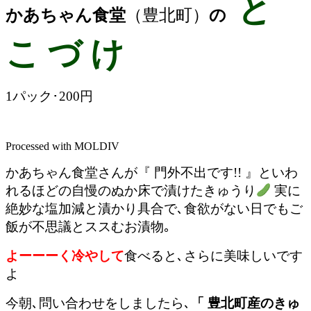
と
かあちゃん食堂
（豊北町）
の
こ づ け
1パック･200円
Processed with MOLDIV
かあちゃん食堂さんが『 門外不出です!! 』といわ
れるほどの自慢のぬか床で漬けたきゅうり
実に
絶妙な塩加減と漬かり具合で､食欲がない日でもご
飯が不思議とススむお漬物｡
よーーーく冷やして
食べると､さらに美味しいです
よ
今朝､問い合わせをしましたら､
「 豊北町産のきゅ