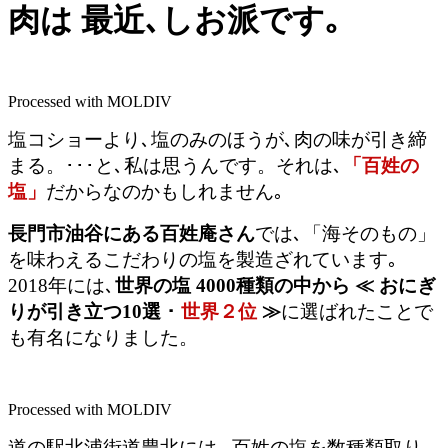
肉は 最近､しお派です｡
Processed with MOLDIV
塩コショーより､塩のみのほうが､肉の味が引き締
まる。･･･と､私は思うんです。それは､
「百姓の
塩」
だからなのかもしれません｡
長門市油谷にある百姓庵さん
では､「海そのもの」
を味わえるこだわりの塩を製造ざれています｡
2018年には､
世界の塩 4000種類の中から ≪ おにぎ
りが引き立つ10選 ･
世界２位
≫
に選ばれたことで
も有名になりました。
Processed with MOLDIV
道の駅北浦街道豊北には､ 百姓の塩を数種類取り