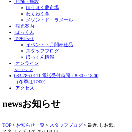
店舗・施設
ほうほく夢市場
わくわく亭
メゾン・ド・ラメール
観光案内
ほっくん
お知らせ
イベント・月間奉仕品
スタッフブログ
ほっくん情報
オンライン
ショップ
083-786-0111
電話受付時間：8:30～18:00
（冬季は17:00）
アクセス
news
お知らせ
TOP
>
お知らせ一覧
>
スタッフブログ
>
最近､しお派｡
スタッフブログ
2021.08.13