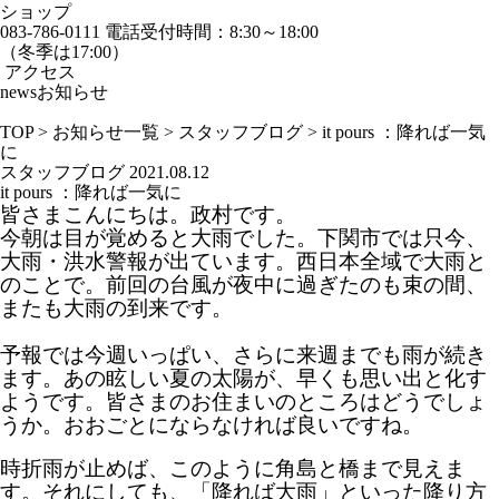
ショップ
083-786-0111
電話受付時間：8:30～18:00
（冬季は17:00）
アクセス
news
お知らせ
TOP
>
お知らせ一覧
>
スタッフブログ
>
it pours ：降れば一気
に
スタッフブログ
2021.08.12
it pours ：降れば一気に
皆さまこんにちは。政村です。
今朝は目が覚めると大雨でした。下関市では只今、
大雨・洪水警報が出ています。西日本全域で大雨と
のことで。前回の台風が夜中に過ぎたのも束の間、
またも大雨の到来です。
予報では今週いっぱい、さらに来週までも雨が続き
ます。あの眩しい夏の太陽が、早くも思い出と化す
ようです。皆さまのお住まいのところはどうでしょ
うか。おおごとにならなければ良いですね。
時折雨が止めば、このように角島と橋まで見えま
す。それにしても、「降れば大雨」といった降り方