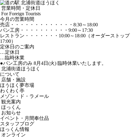
営業時間・定休日
For Foreign Tourists
今月の営業時間
売店
・・・・・・・・・・・・・
8:30～18:00
パン工房
・・・・・・・・・・
9:00～17:30
レストラン
・・・・・・・
10:00～18:00
（オーダーストップ
17:00）
定休日のご案内
…定休日
…臨時休業
●パン工房のみ 8月4日(火) 臨時休業いたします。
北浦街道ほうほく
について
店舗・施設
ほうほく夢市場
わくわく亭
メゾン・ド・ラメール
観光案内
ほっくん
お知らせ
イベント・月間奉仕品
スタッフブログ
ほっくん情報
オンライン