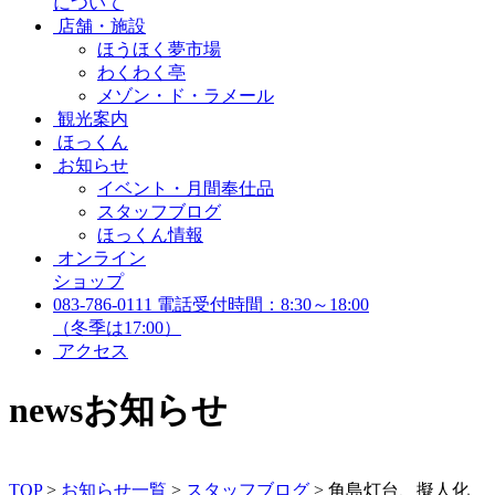
について
店舗・施設
ほうほく夢市場
わくわく亭
メゾン・ド・ラメール
観光案内
ほっくん
お知らせ
イベント・月間奉仕品
スタッフブログ
ほっくん情報
オンライン
ショップ
083-786-0111
電話受付時間：8:30～18:00
（冬季は17:00）
アクセス
news
お知らせ
TOP
>
お知らせ一覧
>
スタッフブログ
>
角島灯台、擬人化