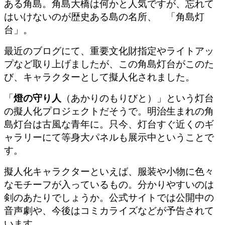
ある角島。角島大橋は何かと人気ですが、忘れて
はいけないのが歴史ある島の名所、 「角島灯
台」。
最近のブログにて、重要文化財指定やライトアッ
プなど取り上げましたが、
この角島灯台がこのた
び、キャラクターとして擬人化されました。
「
燈の守り人
（あかりのもりびと）」という灯台
の擬人化プロジェクトだそうで。明治生まれの角
島灯台は古風な青年に。只今、灯台すぐ近くのギ
ャラリーにて
等身大パネルも展示中ということで
す。
擬人化キャラクターといえば、服装や小物に色々
なモチーフが入っているもの。分かりやすいのは
剣のあたりでしょうか。公式サイトでは公開中の
音声劇や、今後はコミカライズなどが予告されて
います。