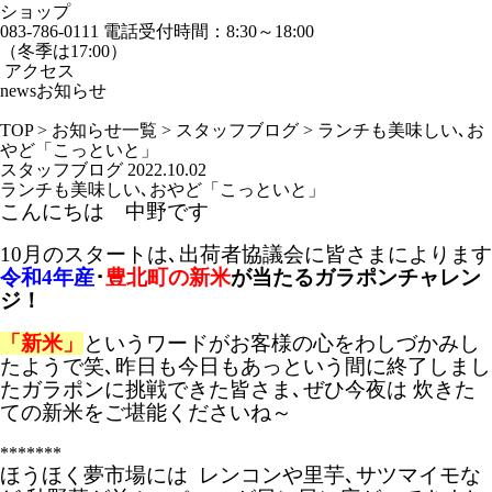
ショップ
083-786-0111
電話受付時間：8:30～18:00
（冬季は17:00）
アクセス
news
お知らせ
TOP
>
お知らせ一覧
>
スタッフブログ
>
ランチも美味しい､お
やど「こっといと」
スタッフブログ
2022.10.02
ランチも美味しい､おやど「こっといと」
こんにちは 中野です
10月のスタートは､出荷者協議会に皆さまによります
令和4年産
･
豊北町の新米
が当たるガラポンチャレン
ジ！
「新米」
というワードがお客様の心をわしづかみし
たようで笑､昨日も今日もあっという間に終了しまし
たガラポンに挑戦できた皆さま､ぜひ今夜は 炊きた
ての新米をご堪能くださいね～
*******
ほうほく夢市場には レンコンや里芋､サツマイモな