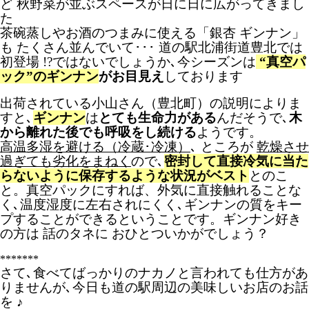
ど 秋野菜が並ぶスペースが日に日に広がってきまし
た
茶碗蒸しやお酒のつまみに使える「銀杏 ギンナン」
も たくさん並んでいて･･･ 道の駅北浦街道豊北では
初登場 !?ではないでしょうか､今シーズンは
“真空パ
ック”のギンナン
がお目見え
しております
出荷されている小山さん（豊北町）の説明によりま
すと､
ギンナン
は
とても生命力がある
んだそうで､
木
から離れた後でも呼吸をし続ける
ようです。
高温多湿を避ける（冷蔵･冷凍）
､ ところが
乾燥させ
過ぎても劣化をまねく
ので､
密封して直接冷気に当た
らないように保存するような状況がベスト
とのこ
と。真空パックにすれば、外気に直接触れることな
く､温度湿度に左右されにくく､ギンナンの質をキー
プすることができるということです。ギンナン好き
の方は 話のタネに おひとついかがでしょう？
*******
さて､食べてばっかりのナカノと言われても仕方があ
りませんが､今日も道の駅周辺の美味しいお店のお話
を ♪