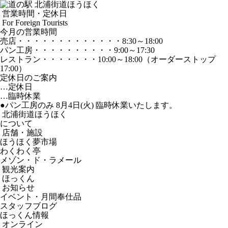
営業時間・定休日
For Foreign Tourists
今月の営業時間
売店
・・・・・・・・・・・・・
8:30～18:00
パン工房
・・・・・・・・・・
9:00～17:30
レストラン
・・・・・・・
10:00～18:00
（オーダーストップ
17:00）
定休日のご案内
…定休日
…臨時休業
●パン工房のみ 8月4日(火) 臨時休業いたします。
北浦街道ほうほく
について
店舗・施設
ほうほく夢市場
わくわく亭
メゾン・ド・ラメール
観光案内
ほっくん
お知らせ
イベント・月間奉仕品
スタッフブログ
ほっくん情報
オンライン