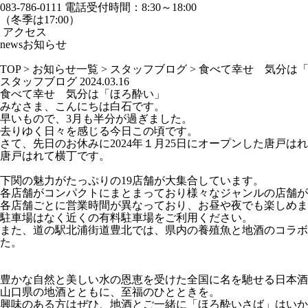
083-786-0111
電話受付時間：8:30～18:00
（冬季は17:00）
アクセス
news
お知らせ
TOP
>
お知らせ一覧
>
スタッフブログ
>
食べて幸せ 気分は
スタッフブログ
2024.03.16
食べて幸せ 気分は「ほろ酔い」
みなさま、こんにちは白石です。
早いもので、3月も半分が過ぎました。
去りゆく日々を感じる今日この頃です。
さて、先日のお休みに2024年１月25日にオープンした唐戸
唐戸はれて横丁です。
下関の魅力がたっぷりの19店舗が大集合しています。
各店舗がコンパクトにまとまっており様々なジャンルの店舗が
各店舗ごとに営業時間が異なっており、お昼や夜でも楽しめま
駐車場はなく近くの有料駐車場をご利用ください。
また、道の駅北浦街道豊北では、県内の養殖魚と地酒のコラボ
た。
豊かな自然と美しい水の恩恵を受けた全国に名を馳せる日本酒
山口県の地酒とともに、至福のひとときを。
興味のある方はぜひ、地酒とご一緒に「ほろ酔いさば」はいか