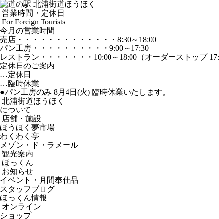
営業時間・定休日
For Foreign Tourists
今月の営業時間
売店
・・・・・・・・・・・・・
8:30～18:00
パン工房
・・・・・・・・・・
9:00～17:30
レストラン
・・・・・・・
10:00～18:00
（オーダーストップ 17:
定休日のご案内
…定休日
…臨時休業
●パン工房のみ 8月4日(火) 臨時休業いたします。
北浦街道ほうほく
について
店舗・施設
ほうほく夢市場
わくわく亭
メゾン・ド・ラメール
観光案内
ほっくん
お知らせ
イベント・月間奉仕品
スタッフブログ
ほっくん情報
オンライン
ショップ