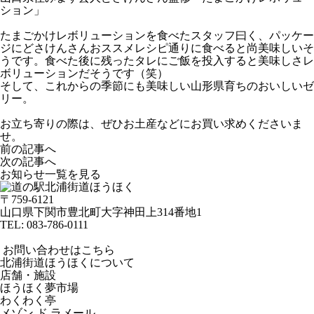
ション」
たまごかけレボリューションを食べたスタッフ曰く、パッケー
ジにどさけんさんおススメレシピ通りに食べると尚美味しいそ
うです。食べた後に残ったタレにご飯を投入すると美味しさレ
ボリューションだそうです（笑）
そして、これからの季節にも美味しい山形県育ちのおいしいゼ
リー。
お立ち寄りの際は、ぜひお土産などにお買い求めくださいま
せ。
前の記事へ
次の記事へ
お知らせ一覧を見る
〒759-6121
山口県下関市豊北町大字神田上314番地1
TEL:
083-786-0111
お問い合わせはこちら
北浦街道ほうほくについて
店舗・施設
ほうほく夢市場
わくわく亭
メゾン ド ラメール