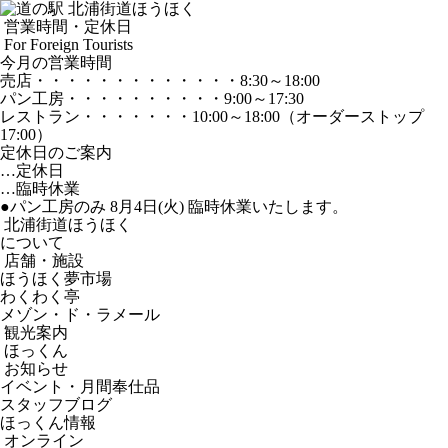
営業時間・定休日
For Foreign Tourists
今月の営業時間
売店
・・・・・・・・・・・・・
8:30～18:00
パン工房
・・・・・・・・・・
9:00～17:30
レストラン
・・・・・・・
10:00～18:00
（オーダーストップ
17:00）
定休日のご案内
…定休日
…臨時休業
●パン工房のみ 8月4日(火) 臨時休業いたします。
北浦街道ほうほく
について
店舗・施設
ほうほく夢市場
わくわく亭
メゾン・ド・ラメール
観光案内
ほっくん
お知らせ
イベント・月間奉仕品
スタッフブログ
ほっくん情報
オンライン