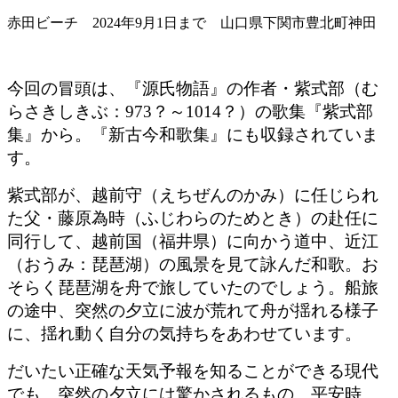
赤田ビーチ 2024年9月1日まで 山口県下関市豊北町神田
今回の冒頭は、『源氏物語』の作者・紫式部（む
らさきしきぶ：973？～1014？）の歌集『紫式部
集』から。『新古今和歌集』にも収録されていま
す。
紫式部が、越前守（えちぜんのかみ）に任じられ
た父・藤原為時（ふじわらのためとき）の赴任に
同行して、越前国（福井県）に向かう道中、近江
（おうみ：琵琶湖）の風景を見て詠んだ和歌。お
そらく琵琶湖を舟で旅していたのでしょう。船旅
の途中、突然の夕立に波が荒れて舟が揺れる様子
に、揺れ動く自分の気持ちをあわせています。
だいたい正確な天気予報を知ることができる現代
でも、突然の夕立には驚かされるもの。平安時