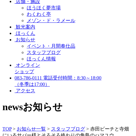
店舗・施設
ほうほく夢市場
わくわく亭
メゾン・ド・ラメール
観光案内
ほっくん
お知らせ
イベント・月間奉仕品
スタッフブログ
ほっくん情報
オンライン
ショップ
083-786-0111
電話受付時間：8:30～18:00
（冬季は17:00）
アクセス
news
お知らせ
TOP
>
お知らせ一覧
>
スタッフブログ
>
赤田ビーチと寺畑
にいるサバー様とそろそろ終わりの角島のハマユウ