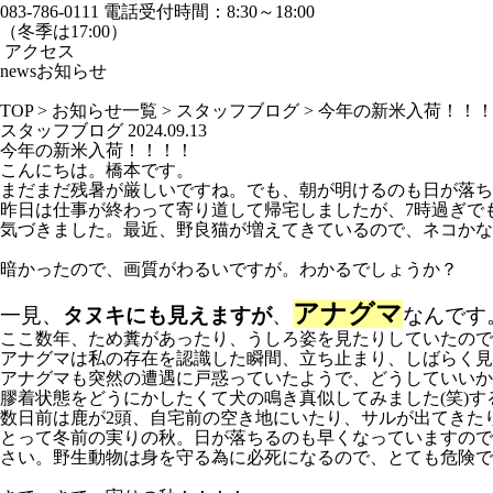
083-786-0111
電話受付時間：8:30～18:00
（冬季は17:00）
アクセス
news
お知らせ
TOP
>
お知らせ一覧
>
スタッフブログ
>
今年の新米入荷！！
スタッフブログ
2024.09.13
今年の新米入荷！！！！
こんにちは。橋本です。
まだまだ残暑が厳しいですね。でも、朝が明けるのも日が落ち
昨日は仕事が終わって寄り道して帰宅しましたが、7時過ぎで
気づきました。最近、野良猫が増えてきているので、ネコかな
暗かったので、画質がわるいですが。わかるでしょうか？
アナグマ
一見、
タヌキにも見えますが
、
なんです
ここ数年、ため糞があったり、うしろ姿を見たりしていたので
アナグマは私の存在を認識した瞬間、立ち止まり、しばらく見
アナグマも突然の遭遇に戸惑っていたようで、どうしていいか
膠着状態をどうにかしたくて犬の鳴き真似してみました(笑)
数日前は鹿が2頭、自宅前の空き地にいたり、サルが出てきた
とって冬前の実りの秋。日が落ちるのも早くなっていますので
さい。野生動物は身を守る為に必死になるので、とても危険で