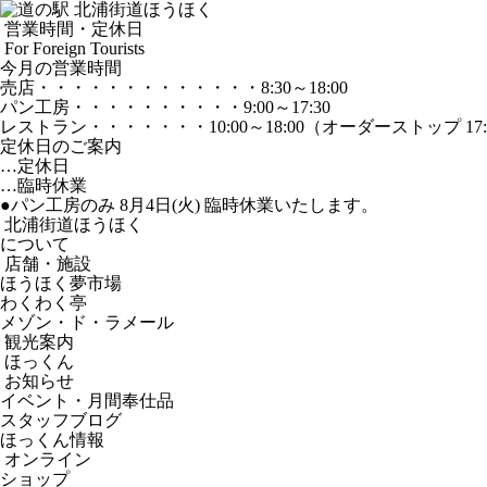
営業時間・定休日
For Foreign Tourists
今月の営業時間
売店
・・・・・・・・・・・・・
8:30～18:00
パン工房
・・・・・・・・・・
9:00～17:30
レストラン
・・・・・・・
10:00～18:00
（オーダーストップ 17:
定休日のご案内
…定休日
…臨時休業
●パン工房のみ 8月4日(火) 臨時休業いたします。
北浦街道ほうほく
について
店舗・施設
ほうほく夢市場
わくわく亭
メゾン・ド・ラメール
観光案内
ほっくん
お知らせ
イベント・月間奉仕品
スタッフブログ
ほっくん情報
オンライン
ショップ