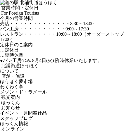
営業時間・定休日
For Foreign Tourists
今月の営業時間
売店
・・・・・・・・・・・・・
8:30～18:00
パン工房
・・・・・・・・・・
9:00～17:30
レストラン
・・・・・・・
10:00～18:00
（オーダーストップ
17:00）
定休日のご案内
…定休日
…臨時休業
●パン工房のみ 8月4日(火) 臨時休業いたします。
北浦街道ほうほく
について
店舗・施設
ほうほく夢市場
わくわく亭
メゾン・ド・ラメール
観光案内
ほっくん
お知らせ
イベント・月間奉仕品
スタッフブログ
ほっくん情報
オンライン