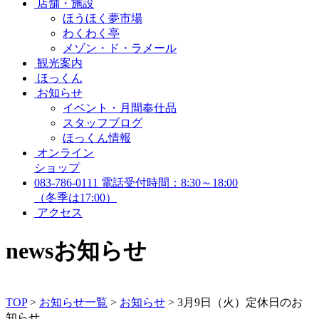
店舗・施設
ほうほく夢市場
わくわく亭
メゾン・ド・ラメール
観光案内
ほっくん
お知らせ
イベント・月間奉仕品
スタッフブログ
ほっくん情報
オンライン
ショップ
083-786-0111
電話受付時間：8:30～18:00
（冬季は17:00）
アクセス
news
お知らせ
TOP
>
お知らせ一覧
>
お知らせ
>
3月9日（火）定休日のお
知らせ