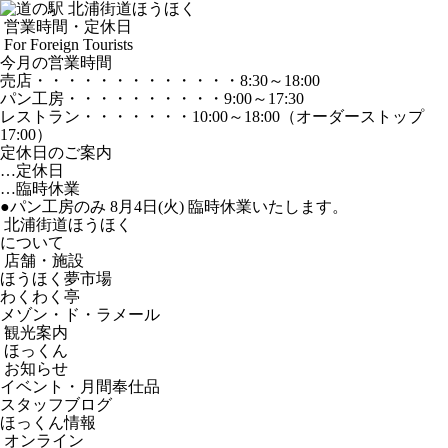
営業時間・定休日
For Foreign Tourists
今月の営業時間
売店
・・・・・・・・・・・・・
8:30～18:00
パン工房
・・・・・・・・・・
9:00～17:30
レストラン
・・・・・・・
10:00～18:00
（オーダーストップ
17:00）
定休日のご案内
…定休日
…臨時休業
●パン工房のみ 8月4日(火) 臨時休業いたします。
北浦街道ほうほく
について
店舗・施設
ほうほく夢市場
わくわく亭
メゾン・ド・ラメール
観光案内
ほっくん
お知らせ
イベント・月間奉仕品
スタッフブログ
ほっくん情報
オンライン