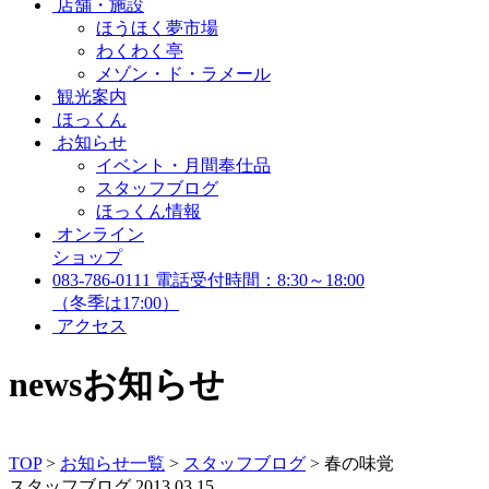
店舗・施設
ほうほく夢市場
わくわく亭
メゾン・ド・ラメール
観光案内
ほっくん
お知らせ
イベント・月間奉仕品
スタッフブログ
ほっくん情報
オンライン
ショップ
083-786-0111
電話受付時間：8:30～18:00
（冬季は17:00）
アクセス
news
お知らせ
TOP
>
お知らせ一覧
>
スタッフブログ
>
春の味覚
スタッフブログ
2013.03.15