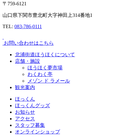
〒759-6121
山口県下関市豊北町大字神田上314番地1
TEL:
083-786-0111
お問い合わせはこちら
北浦街道ほうほくについて
店舗・施設
ほうほく夢市場
わくわく亭
メゾン ド ラメール
観光案内
ほっくん
ほっくんグッズ
お知らせ
アクセス
スタッフ募集
オンラインショップ