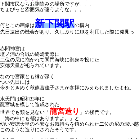
下関市民ならお馴染みの場所ですが。。。
ちょびっと雰囲気が違うような。。。
新下関駅
何とこの画像は
の構内
先日遠出の機会があり、久しぶりにJRを利用した際に発見っ
赤間神宮は
壇ノ浦の合戦の終焉間際に
二位の尼に抱かれて関門海峡に御身を投じた
安徳天皇が祀られています。
なので宮家とも縁が深く
つい先日には
今をときめく秋篠宮佳子さまが参拝にみえられましたよね。
水天門は昭和33年に
龍宮城を模して造成された
龍宮
造り
世界でも類を見ない「
」の楼門です。
「海の中にも都はありますよ。」と
幼い安徳天皇の不安なお気持ちを鎮められた二位の尼の深い慈
このような造りにされたそうです。