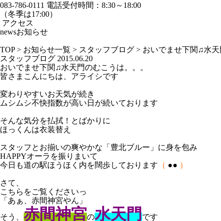
083-786-0111
電話受付時間：8:30～18:00
（冬季は17:00）
アクセス
news
お知らせ
TOP
>
お知らせ一覧
>
スタッフブログ
>
おいでませ下関♫水天
スタッフブログ
2015.06.20
おいでませ下関♫水天門のむこうは。。。
皆さまこんにちは、アライシです
変わりやすいお天気が続き
ムシムシ不快指数が高い日が続いております
そんな気分を払拭！とばかりに
ほっくんは衣装替え
スタッフとお揃いの爽やかな「豊北ブルー」に身を包み
HAPPYオーラを振りまいて
今日も道の駅ほうほく内を闊歩しております
（
●●
）
さて、
こちらをご覧くださいっ
「あぁ、赤間神宮やん」
赤間神宮
水天門
そう、
の
です