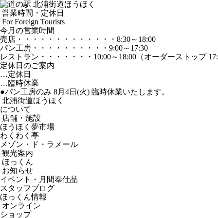
営業時間・定休日
For Foreign Tourists
今月の営業時間
売店
・・・・・・・・・・・・・
8:30～18:00
パン工房
・・・・・・・・・・
9:00～17:30
レストラン
・・・・・・・
10:00～18:00
（オーダーストップ 17:
定休日のご案内
…定休日
…臨時休業
●パン工房のみ 8月4日(火) 臨時休業いたします。
北浦街道ほうほく
について
店舗・施設
ほうほく夢市場
わくわく亭
メゾン・ド・ラメール
観光案内
ほっくん
お知らせ
イベント・月間奉仕品
スタッフブログ
ほっくん情報
オンライン
ショップ