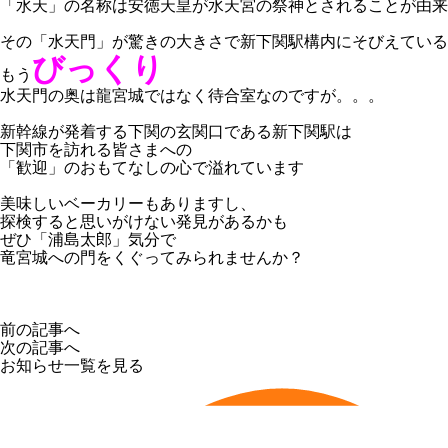
「水天」の名称は安徳天皇が水天宮の祭神とされることが由来
その「水天門」が驚きの大きさで新下関駅構内にそびえている
びっくり
もう
水天門の奥は龍宮城ではなく待合室なのですが。。。
新幹線が発着する下関の玄関口である新下関駅は
下関市を訪れる皆さまへの
「歓迎」のおもてなしの心で溢れています
美味しいベーカリーもありますし、
探検すると思いがけない発見があるかも
ぜひ「浦島太郎」気分で
竜宮城への門をくぐってみられませんか？
前の記事へ
次の記事へ
お知らせ一覧を見る