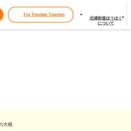
For Foreign Tourists
北浦街道ほうほく
について
news
お知らせ
の大根