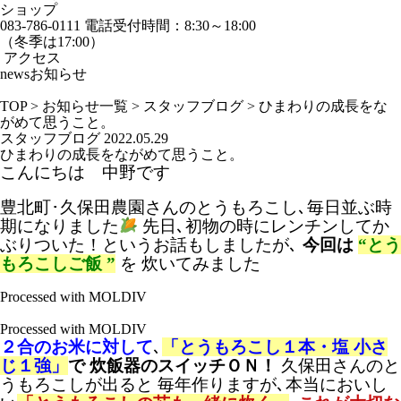
ショップ
083-786-0111
電話受付時間：8:30～18:00
（冬季は17:00）
アクセス
news
お知らせ
TOP
>
お知らせ一覧
>
スタッフブログ
>
ひまわりの成長をな
がめて思うこと。
スタッフブログ
2022.05.29
ひまわりの成長をながめて思うこと。
こんにちは 中野です
豊北町･久保田農園さんのとうもろこし､毎日並ぶ時
期になりました
先日､初物の時にレンチンしてか
ぶりついた！というお話もしましたが､
今回は
“とう
もろこしご飯 ”
を 炊いてみました
Processed with MOLDIV
Processed with MOLDIV
２合のお米に対して
､
「とうもろこし１本・塩 小さ
じ１強」
で 炊飯器のスイッチＯＮ！
久保田さんのと
うもろこしが出ると 毎年作りますが､本当においし