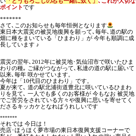
い
「とうもろこしの芯も一緒に炊く」
､これが大切な
ポイント
です
*******
さて､このお知らせも毎年恒例となります
東日本大震災の被災地復興を願って､毎年､道の駅の
畑に種をまいている「ひまわり」が 今年も順調に成
長しています ♪
震災の翌年､2012年に被災地･気仙沼市で咲いたひま
わりの種｡ ご縁がつながって､私達の道の駅に届いて
以来､毎年 咲かせています。
今年は「10代目のひまわり」です。
夏が来て､ 道の駅北浦街道豊北に咲いているひまわ
りを見て､ 一人でも多くのお客様が 今もなお 被災地
でご苦労をされている方々や復興に思いを寄せてく
ださるキッカケとなればうれしいです
*******
それでは 今日は！
売店･ほうほく夢市場の東日本復興支援コーナーで