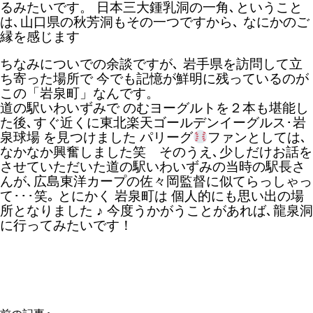
るみたいです。 日本三大鍾乳洞の一角､ということ
は､山口県の秋芳洞もその一つですから､ なにかのご
縁を感じます
ちなみについでの余談ですが､ 岩手県を訪問して立
ち寄った場所で 今でも記憶が鮮明に残っているのが
この「岩泉町」なんです。
道の駅いわいずみで のむヨーグルトを２本も堪能し
た後､すぐ近くに東北楽天ゴールデンイーグルス･岩
泉球場 を見つけました パリーグ
ファンとしては､
なかなか興奮しました笑 そのうえ､少しだけお話を
させていただいた道の駅いわいずみの当時の駅長さ
んが､広島東洋カープの佐々岡監督に似てらっしゃっ
て･･･笑｡ とにかく 岩泉町は 個人的にも思い出の場
所となりました ♪ 今度うかがうことがあれば､龍泉洞
に行ってみたいです！