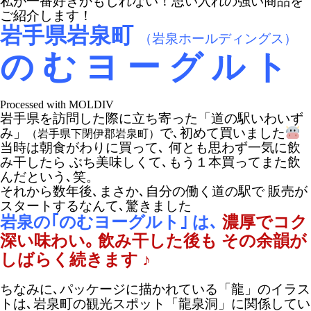
私が一番好きかもしれない！思い入れの強い商品を
ご紹介します！
岩手県岩泉町
（岩泉ホールディングス）
の む ヨ ー グ ル ト
Processed with MOLDIV
岩手県を訪問した際に立ち寄った「道の駅いわいず
み」
で､初めて買いました
（岩手県下閉伊郡岩泉町）
当時は朝食がわりに買って､ 何とも思わず一気に飲
み干したら ぶち美味しくて､もう１本買ってまた飲
んだという､笑。
それから数年後､まさか､自分の働く道の駅で 販売が
スタートするなんて､驚きました
岩泉の｢のむヨーグルト｣
は､
濃厚でコク
深い味わい｡
飲み干した後も その余韻が
しばらく続きます ♪
ちなみに､パッケージに描かれている「龍」のイラス
トは､岩泉町の観光スポット「龍泉洞」に関係してい