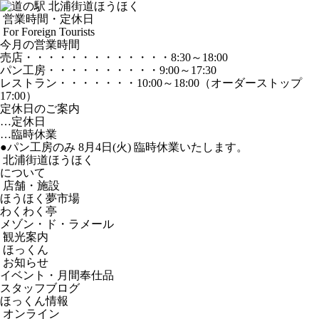
営業時間・定休日
For Foreign Tourists
今月の営業時間
売店
・・・・・・・・・・・・・
8:30～18:00
パン工房
・・・・・・・・・・
9:00～17:30
レストラン
・・・・・・・
10:00～18:00
（オーダーストップ
17:00）
定休日のご案内
…定休日
…臨時休業
●パン工房のみ 8月4日(火) 臨時休業いたします。
北浦街道ほうほく
について
店舗・施設
ほうほく夢市場
わくわく亭
メゾン・ド・ラメール
観光案内
ほっくん
お知らせ
イベント・月間奉仕品
スタッフブログ
ほっくん情報
オンライン