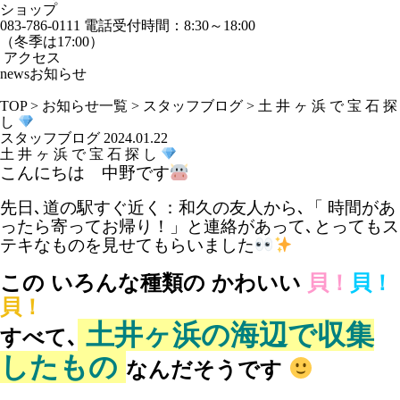
ショップ
083-786-0111
電話受付時間：8:30～18:00
（冬季は17:00）
アクセス
news
お知らせ
TOP
>
お知らせ一覧
>
スタッフブログ
>
土 井 ヶ 浜 で 宝 石 探
し
スタッフブログ
2024.01.22
土 井 ヶ 浜 で 宝 石 探 し
こんにちは 中野です
先日､道の駅すぐ近く：和久の友人から､「 時間があ
ったら寄ってお帰り！」と連絡があって､とってもス
テキなものを見せてもらいました
この いろんな種類の かわいい
貝！
貝！
貝！
土井ヶ浜の海辺で収集
すべて､
したもの
なんだそうです