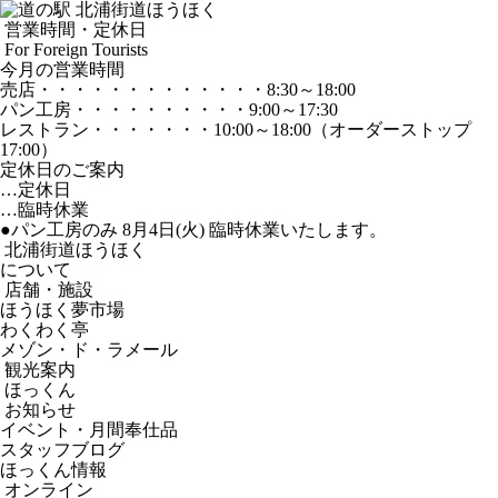
営業時間・定休日
For Foreign Tourists
今月の営業時間
売店
・・・・・・・・・・・・・
8:30～18:00
パン工房
・・・・・・・・・・
9:00～17:30
レストラン
・・・・・・・
10:00～18:00
（オーダーストップ
17:00）
定休日のご案内
…定休日
…臨時休業
●パン工房のみ 8月4日(火) 臨時休業いたします。
北浦街道ほうほく
について
店舗・施設
ほうほく夢市場
わくわく亭
メゾン・ド・ラメール
観光案内
ほっくん
お知らせ
イベント・月間奉仕品
スタッフブログ
ほっくん情報
オンライン