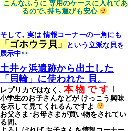
こんなふうに 専用のケースに入れてあ
るので､持ち運びも安心
そして､ 実は 情報コーナーの一角にも
「ゴホウラ貝」
という立派な貝を
展示中
土井ヶ浜遺跡から出土した
「貝輪」に使われた 貝。
本 物 で す！
レプリカではなく､
小学生のお子さんなどが けっこう興味
を示して見てくれるんですよ
お父さま･お母さまが買い物をされてい
る間､
よろしければ お子さんを情報コーナー