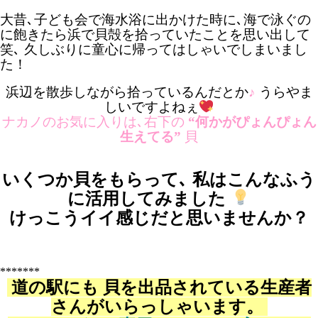
大昔､子ども会で海水浴に出かけた時に､海で泳ぐの
に飽きたら浜で貝殻を拾っていたことを思い出して
笑､ 久しぶりに童心に帰ってはしゃいでしまいまし
た！
浜辺を散歩しながら拾っているんだとか
♪
うらやま
しいですよねぇ
ナカノのお気に入りは､右下の
“何かがぴょんぴょん
生えてる”
貝
いくつか貝をもらって､ 私はこんなふう
に活用してみました
けっこうイイ感じだと思いませんか？
*******
道の駅にも 貝を出品されている生産者
さんがいらっしゃいます。