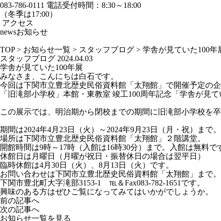
083-786-0111
電話受付時間：8:30～18:00
（冬季は17:00）
アクセス
news
お知らせ
TOP
>
お知らせ一覧
>
スタッフブログ
>
学舎が見ていた100年
スタッフブログ
2024.04.03
学舎が見ていた100年展
みなさま、こんにちは白石です。
今回は下関市立豊北歴史民俗資料館「太翔館」で開催予定の企
「旧滝部小学校」本館・東教室 竣工100周年記念「学舎が見て
この展示では、明治期から閉校までの期間に旧滝部小学校を卒
期間は2024年4月23日（火）～2024年9月23日（月・祝）まで。
場所は下関市立豊北歴史民俗資料館「太翔館」２階講堂。
開館時間は9時～17時（入館は16時30分）まで。入館は無料で
休館日は月曜日（月曜が祝日・振替休日の場合は翌平日）
臨時休館は4月30日（火）、8月13日（火）です。
お問い合わせは下関市立豊北歴史民俗資料館「太翔館」まで。
下関市豊北町大字滝部3153-1 ℡＆Fax083-782-1651です。
興味のある方はぜひご覧になってみてはいかがでしょうか。
前の記事へ
次の記事へ
お知らせ一覧を見る