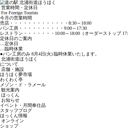
営業時間・定休日
For Foreign Tourists
今月の営業時間
売店
・・・・・・・・・・・・・
8:30～18:00
パン工房
・・・・・・・・・・
9:00～17:30
レストラン
・・・・・・・
10:00～18:00
（オーダーストップ 17:
定休日のご案内
…定休日
…臨時休業
●パン工房のみ 8月4日(火) 臨時休業いたします。
北浦街道ほうほく
について
店舗・施設
ほうほく夢市場
わくわく亭
メゾン・ド・ラメール
観光案内
ほっくん
お知らせ
イベント・月間奉仕品
スタッフブログ
ほっくん情報
オンライン
ショップ